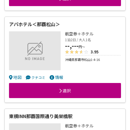
地図
情報
クチコミ
選択
アパホテル＜那覇松山＞
航空券＋ホテル
1泊2日 / 大人1名
--,---
円～
3.95
沖縄県那覇市松山1-4-16
地図
情報
クチコミ
選択
東横INN那覇国際通り美栄橋駅