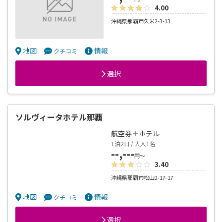
1泊2日 / 大人1名
--,---
円～
4.00
沖縄県那覇市久米2-3-13
地図
情報
クチコミ
選択
ソルヴィータホテル那覇
航空券＋ホテル
1泊2日 / 大人1名
--,---
円～
3.40
沖縄県那覇市松山2-17-17