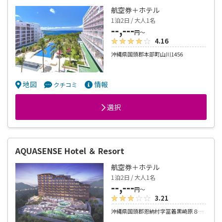
航空券＋ホテル
1泊2日 / 大人1名
--,---
円～
4.16
沖縄県国頭郡本部町山川1456
地図
情報
クチコミ
選択
AQUASENSE Hotel ＆ Resort
航空券＋ホテル
1泊2日 / 大人1名
--,---
円～
3.21
沖縄県国頭郡恩納村字冨着黒崎原８６番１