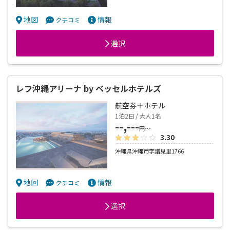
地図
情報
クチコミ
選択
レフ沖縄アリーナ by ベッセルホテルズ
航空券＋ホテル
1泊2日 / 大人1名
--,---
円～
3.30
沖縄県沖縄市字諸見里1766
地図
情報
クチコミ
選択