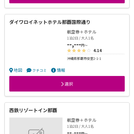
選択
ダイワロイネットホテル那覇国際通り
航空券＋ホテル
1泊2日 / 大人1名
--,---
円～
4.14
沖縄県那覇市安里2-1-1
地図
情報
クチコミ
選択
西鉄リゾートイン那覇
航空券＋ホテル