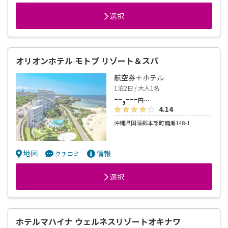
選択
オリオンホテル モトブ リゾート＆スパ
航空券＋ホテル
1泊2日 / 大人1名
--,---
円～
4.14
沖縄県国頭郡本部町備瀬148-1
地図
情報
クチコミ
選択
ホテルマハイナ ウェルネスリゾートオキナワ