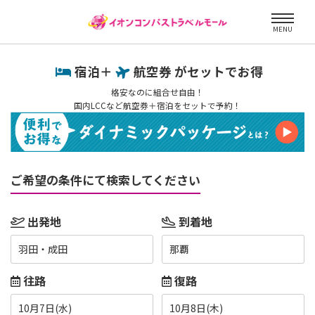
MENU
宿泊＋
航空券 がセットでお得
格安なのに組合せ自由！
国内LCCなど航空券＋宿泊をセットで予約！
ご希望の条件にて検索してください
出発地
到着地
羽田・成田
那覇
往路
復路
10月7日(水)
10月8日(木)