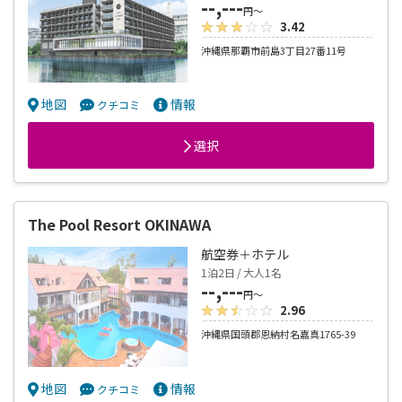
--,---
円～
3.42
沖縄県那覇市前島3丁目27番11号
地図
情報
クチコミ
選択
The Pool Resort OKINAWA
航空券＋ホテル
1泊2日 / 大人1名
--,---
円～
2.96
沖縄県国頭郡恩納村名嘉真1765-39
地図
情報
クチコミ