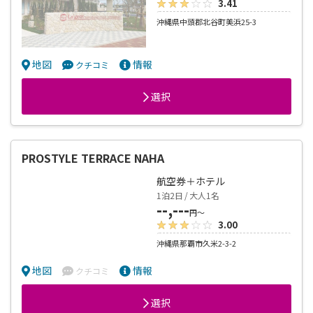
3.41
沖縄県中頭郡北谷町美浜25-3
地図
情報
クチコミ
選択
PROSTYLE TERRACE NAHA
航空券＋ホテル
1泊2日 / 大人1名
--,---
円～
3.00
沖縄県那覇市久米2-3-2
地図
情報
クチコミ