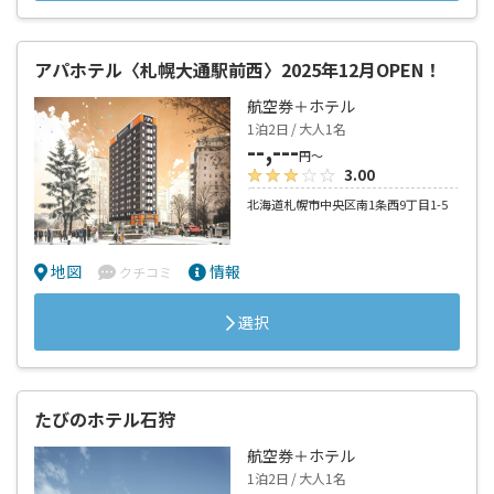
アパホテル〈札幌大通駅前西〉2025年12月OPEN！
航空券＋ホテル
1泊2日 / 大人1名
--,---
円～
3.00
北海道札幌市中央区南1条西9丁目1-5
地図
情報
クチコミ
選択
たびのホテル石狩
航空券＋ホテル
1泊2日 / 大人1名