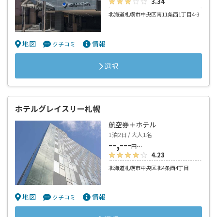
3.34
北海道札幌市中央区南11条西1丁目4-3
地図
情報
クチコミ
選択
ホテルグレイスリー札幌
航空券＋ホテル
1泊2日 / 大人1名
--,---
円～
4.23
北海道札幌市中央区北4条西4丁目
地図
情報
クチコミ