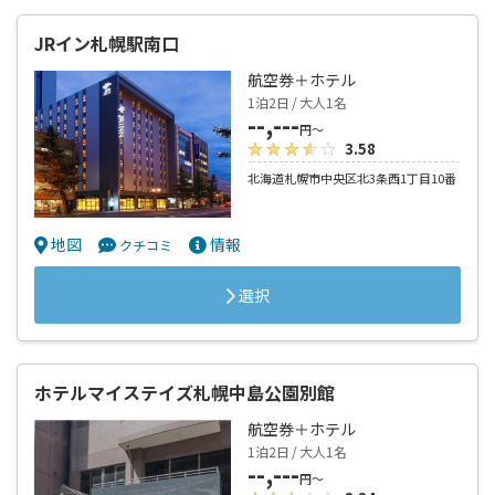
JRイン札幌駅南口
航空券＋ホテル
1泊2日 / 大人1名
--,---
円～
3.58
北海道札幌市中央区北3条西1丁目10番
地図
情報
クチコミ
選択
ホテルマイステイズ札幌中島公園別館
航空券＋ホテル
1泊2日 / 大人1名
--,---
円～