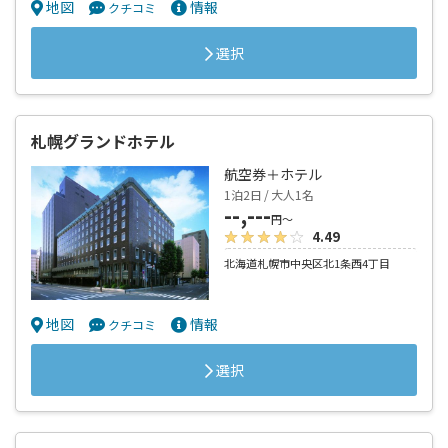
地図
情報
クチコミ
選択
札幌グランドホテル
航空券＋ホテル
1泊2日 / 大人1名
--,---
円～
4.49
北海道札幌市中央区北1条西4丁目
地図
情報
クチコミ
選択