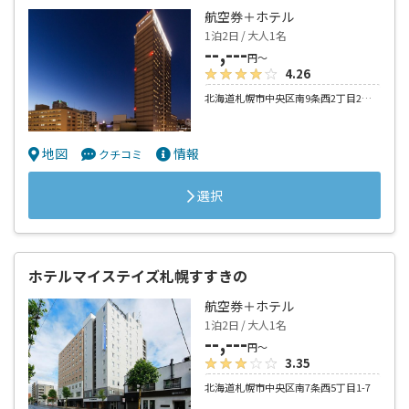
航空券＋ホテル
1泊2日 / 大人1名
--,---
円～
4.26
北海道札幌市中央区南9条西2丁目2－10
地図
情報
クチコミ
選択
ホテルマイステイズ札幌すすきの
航空券＋ホテル
1泊2日 / 大人1名
--,---
円～
3.35
北海道札幌市中央区南7条西5丁目1-7