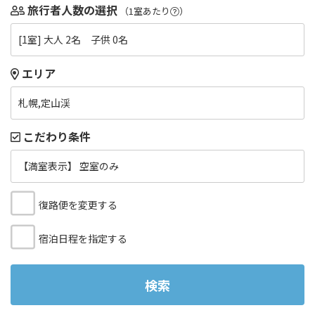
旅行者人数の選択
（1室あたり
）
[1室] 大人 2名 子供 0名
エリア
札幌,定山渓
こだわり条件
【満室表示】 空室のみ
復路便を変更する
宿泊日程を指定する
検索