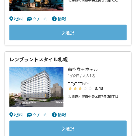
北海道札幌市中央区南5条西7-1-2
地図
情報
クチコミ
選択
レンブラントスタイル札幌
航空券＋ホテル
1泊2日 / 大人1名
--,---
円～
3.43
北海道札幌市中央区南7条西5丁目
地図
情報
クチコミ
選択