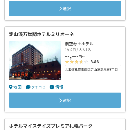
選択
定山渓万世閣ホテルミリオーネ
航空券＋ホテル
1泊2日 / 大人1名
--,---
円～
3.86
北海道札幌市南区定山渓温泉東3丁目
地図
情報
クチコミ
選択
ホテルマイステイズプレミア札幌パーク