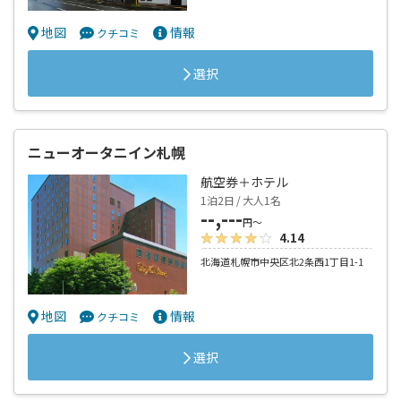
地図
情報
クチコミ
選択
ニューオータニイン札幌
航空券＋ホテル
1泊2日 / 大人1名
--,---
円～
4.14
北海道札幌市中央区北2条西1丁目1-1
地図
情報
クチコミ
選択