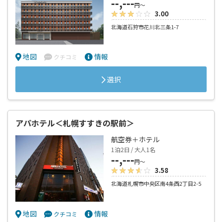
--,---
円～
3.00
北海道石狩市花川北三条1-7
地図
情報
クチコミ
選択
アパホテル＜札幌すすきの駅前＞
航空券＋ホテル
1泊2日 / 大人1名
--,---
円～
3.58
北海道札幌市中央区南4条西2丁目2-5
地図
情報
クチコミ