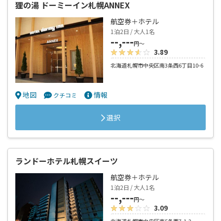
狸の湯 ドーミーイン札幌ANNEX
航空券＋ホテル
1泊2日 / 大人1名
--,---
円～
3.89
北海道札幌市中央区南3条西6丁目10-6
地図
情報
クチコミ
選択
ランドーホテル札幌スイーツ
航空券＋ホテル
1泊2日 / 大人1名
--,---
円～
3.09