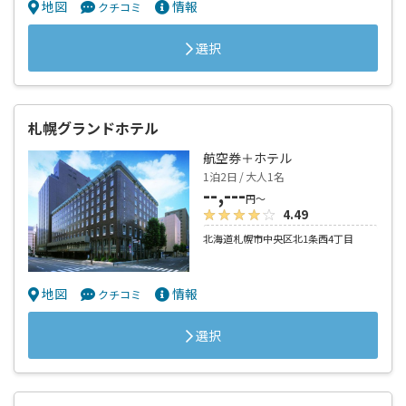
地図
情報
クチコミ
選択
札幌グランドホテル
航空券＋ホテル
1泊2日 / 大人1名
--,---
円～
4.49
北海道札幌市中央区北1条西4丁目
地図
情報
クチコミ
選択