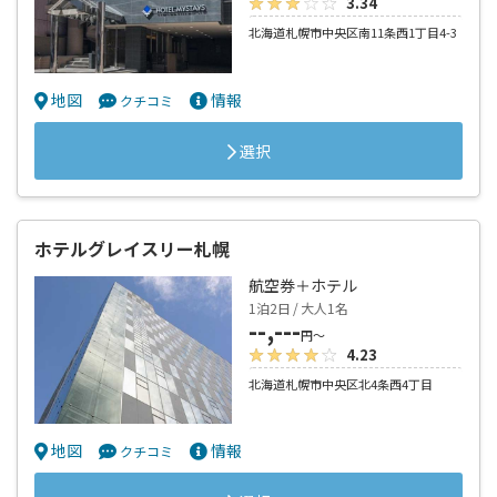
3.34
北海道札幌市中央区南11条西1丁目4-3
地図
情報
クチコミ
選択
ホテルグレイスリー札幌
航空券＋ホテル
1泊2日 / 大人1名
--,---
円～
4.23
北海道札幌市中央区北4条西4丁目
地図
情報
クチコミ