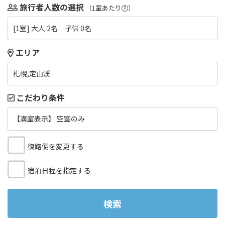
旅行者人数の選択
（1室あたり
）
[1室] 大人 2名 子供 0名
エリア
札幌,定山渓
こだわり条件
【満室表示】 空室のみ
復路便を変更する
宿泊日程を指定する
検索