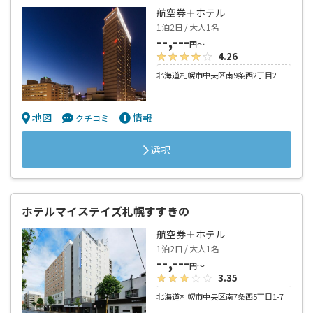
航空券＋ホテル
1泊2日 / 大人1名
--,---
円～
4.26
北海道札幌市中央区南9条西2丁目2－10
地図
情報
クチコミ
選択
ホテルマイステイズ札幌すすきの
航空券＋ホテル
1泊2日 / 大人1名
--,---
円～
3.35
北海道札幌市中央区南7条西5丁目1-7