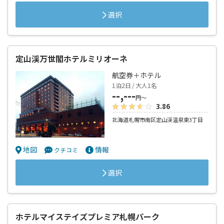
選択
定山渓万世閣ホテルミリオーネ
航空券＋ホテル
1泊2日 / 大人1名
--,---
円～
3.86
北海道札幌市南区定山渓温泉東3丁目
地図
情報
クチコミ
選択
ホテルマイステイズプレミア札幌パーク