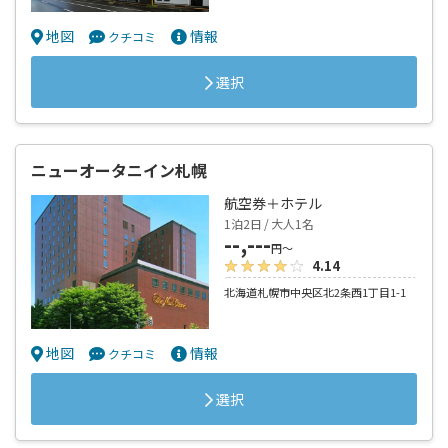
地図
情報
クチコミ
選択
ニューオータニイン札幌
航空券＋ホテル
1泊2日 / 大人1名
--,---
円～
4.14
北海道札幌市中央区北2条西1丁目1-1
地図
情報
クチコミ
選択