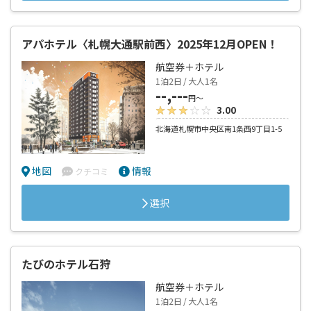
アパホテル〈札幌大通駅前西〉2025年12月OPEN！
航空券＋ホテル
1泊2日 / 大人1名
--,---
円～
3.00
北海道札幌市中央区南1条西9丁目1-5
地図
情報
クチコミ
選択
たびのホテル石狩
航空券＋ホテル
1泊2日 / 大人1名