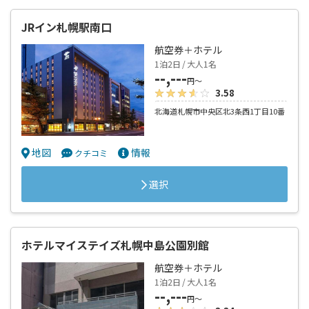
JRイン札幌駅南口
航空券＋ホテル
1泊2日 / 大人1名
--,---
円～
3.58
北海道札幌市中央区北3条西1丁目10番
地図
情報
クチコミ
選択
ホテルマイステイズ札幌中島公園別館
航空券＋ホテル
1泊2日 / 大人1名
--,---
円～