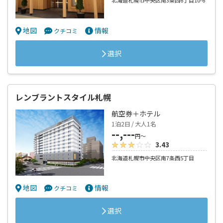
北海道札幌市中央区南3条西6丁目10-6
地図
情報
クチコミ
選択
レンブラントスタイル札幌
航空券＋ホテル
1泊2日 / 大人1名
--,---
円～
3.43
北海道札幌市中央区南7条西5丁目
地図
情報
クチコミ
選択