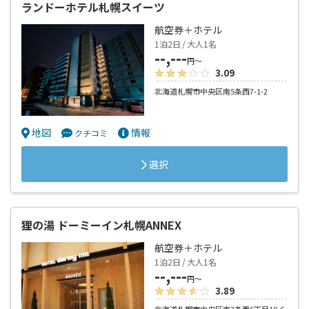
ランドーホテル札幌スイーツ
航空券＋ホテル
1泊2日 / 大人1名
--,---
円～
3.09
北海道札幌市中央区南5条西7-1-2
地図
情報
クチコミ
選択
狸の湯 ドーミーイン札幌ANNEX
航空券＋ホテル
1泊2日 / 大人1名
--,---
円～
3.89