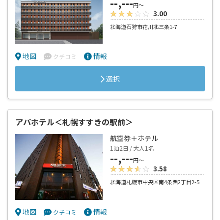
--,---
円～
3.00
北海道石狩市花川北三条1-7
地図
情報
クチコミ
選択
アパホテル＜札幌すすきの駅前＞
航空券＋ホテル
1泊2日 / 大人1名
--,---
円～
3.58
北海道札幌市中央区南4条西2丁目2-5
地図
情報
クチコミ