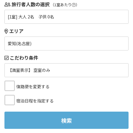
旅行者人数の選択
（1室あたり
）
[1室] 大人 2名 子供 0名
エリア
愛知(名古屋)
こだわり条件
【満室表示】 空室のみ
復路便を変更する
宿泊日程を指定する
検索