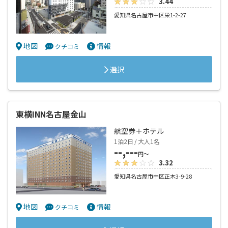
3.44
愛知県名古屋市中区栄1-2-27
地図
情報
クチコミ
選択
東横INN名古屋金山
航空券＋ホテル
1泊2日 / 大人1名
--,---
円～
3.32
愛知県名古屋市中区正木3-9-28
地図
情報
クチコミ