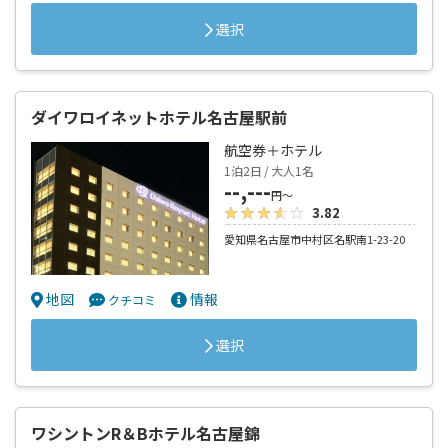
選択
ダイワロイネットホテル名古屋駅前
航空券＋ホテル
1泊2日 / 大人1名
--,---
円～
3.82
愛知県名古屋市中村区名駅南1-23-20
地図
情報
クチコミ
選択
ワシントンR＆Bホテル名古屋錦