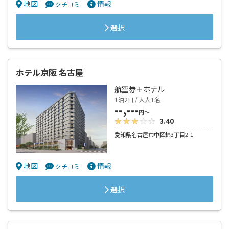
地図
情報
クチコミ
選択
ホテル京阪 名古屋
航空券＋ホテル
1泊2日 / 大人1名
--,---
円～
3.40
愛知県名古屋市中区錦3丁目2-1
地図
情報
クチコミ
選択