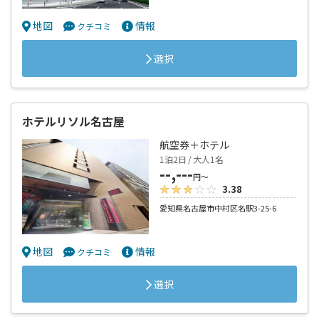
地図
情報
クチコミ
選択
ホテルリソル名古屋
航空券＋ホテル
1泊2日 / 大人1名
--,---
円～
3.38
愛知県名古屋市中村区名駅3-25-6
地図
情報
クチコミ
選択