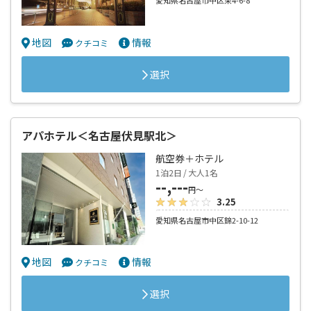
愛知県名古屋市中区栄4-6-8
地図
情報
クチコミ
選択
アパホテル＜名古屋伏見駅北＞
航空券＋ホテル
1泊2日 / 大人1名
--,---
円～
3.25
愛知県名古屋市中区錦2-10-12
地図
情報
クチコミ
選択