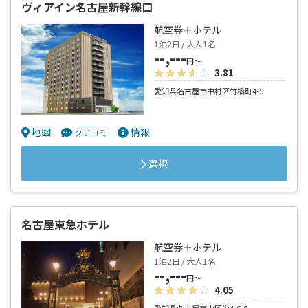
ヴィアイン名古屋新幹線口
航空券＋ホテル
1泊2日 / 大人1名
--,---
円～
3.81
愛知県名古屋市中村区竹橋町4-5
地図
情報
クチコミ
選択
名古屋東急ホテル
航空券＋ホテル
1泊2日 / 大人1名
--,---
円～
4.05