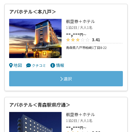
アパホテル＜本八戸＞
航空券＋ホテル
1泊2日 / 大人1名
--,---
円～
3.41
青森県八戸市柏崎1丁目8-22
地図
情報
クチコミ
選択
アパホテル＜青森駅県庁通＞
航空券＋ホテル
1泊2日 / 大人1名
--,---
円～