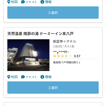
地図
情報
クチコミ
選択
天然温泉 南部の湯 ドーミーイン本八戸
航空券＋ホテル
1泊2日 / 大人1名
--,---
円～
3.57
青森県八戸市朔日町5-1
地図
情報
クチコミ
選択