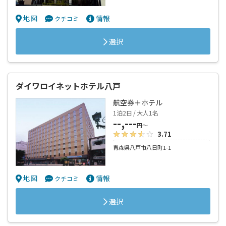
地図
情報
クチコミ
選択
ダイワロイネットホテル八戸
航空券＋ホテル
1泊2日 / 大人1名
--,---
円～
3.71
青森県八戸市八日町1-1
地図
情報
クチコミ
選択