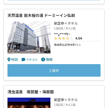
天然温泉 岩木桜の湯 ドーミーイン弘前
航空券＋ホテル
1泊2日 / 大人1名
--,---
円～
4.04
青森県弘前市本町71-1
地図
情報
クチコミ
選択
浅虫温泉 南部屋・海扇閣
航空券＋ホテル
1泊2日 / 大人1名