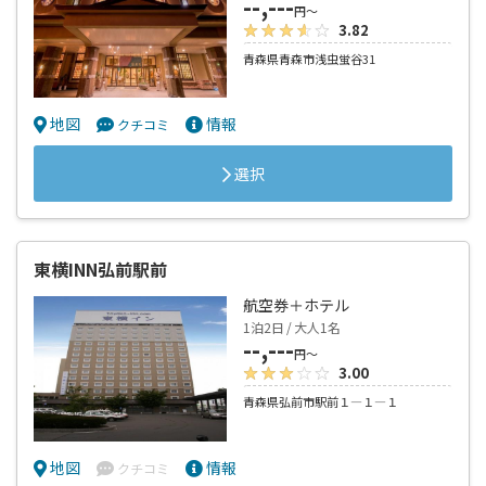
--,---
円～
3.82
青森県青森市浅虫蛍谷31
地図
情報
クチコミ
選択
東横INN弘前駅前
航空券＋ホテル
1泊2日 / 大人1名
--,---
円～
3.00
青森県弘前市駅前１―１―１
地図
情報
クチコミ