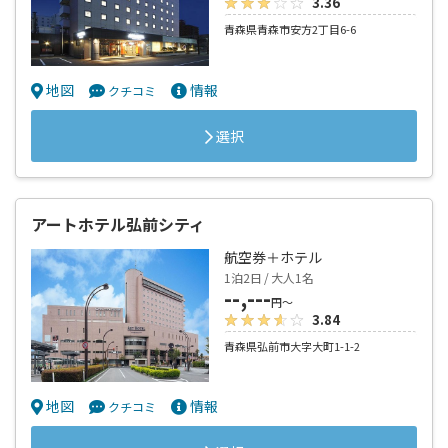
3.36
青森県青森市安方2丁目6-6
地図
情報
クチコミ
選択
アートホテル弘前シティ
航空券＋ホテル
1泊2日 / 大人1名
--,---
円～
3.84
青森県弘前市大字大町1-1-2
地図
情報
クチコミ