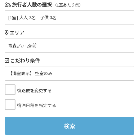
旅行者人数の選択
（1室あたり
）
[1室] 大人 2名 子供 0名
エリア
青森,八戸,弘前
こだわり条件
【満室表示】 空室のみ
復路便を変更する
宿泊日程を指定する
検索