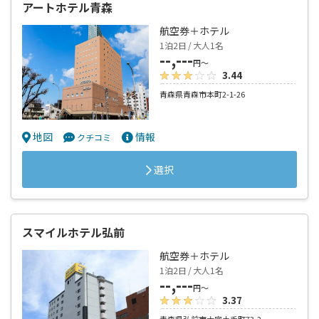
アートホテル青森
航空券＋ホテル
1泊2日 / 大人1名
--,---
円～
3.44
青森県青森市本町2-1-26
地図
情報
クチコミ
選択
スマイルホテル弘前
航空券＋ホテル
1泊2日 / 大人1名
--,---
円～
3.37