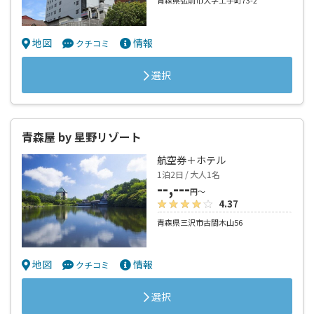
青森県弘前市大字土手町73-2
地図
情報
クチコミ
選択
青森屋 by 星野リゾート
航空券＋ホテル
1泊2日 / 大人1名
--,---
円～
4.37
青森県三沢市古間木山56
地図
情報
クチコミ
選択