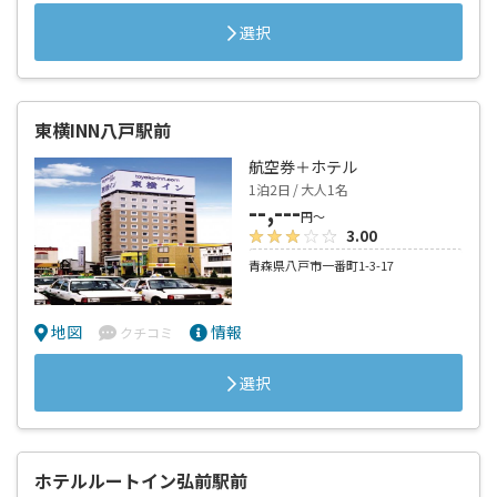
選択
東横INN八戸駅前
航空券＋ホテル
1泊2日 / 大人1名
--,---
円～
3.00
青森県八戸市一番町1-3-17
地図
情報
クチコミ
選択
ホテルルートイン弘前駅前