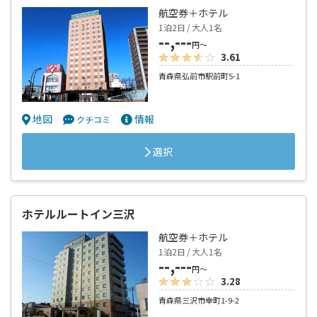
航空券＋ホテル
1泊2日 / 大人1名
--,---
円～
3.61
青森県弘前市駅前町5-1
地図
情報
クチコミ
選択
ホテルルートイン三沢
航空券＋ホテル
1泊2日 / 大人1名
--,---
円～
3.28
青森県三沢市幸町1-9-2