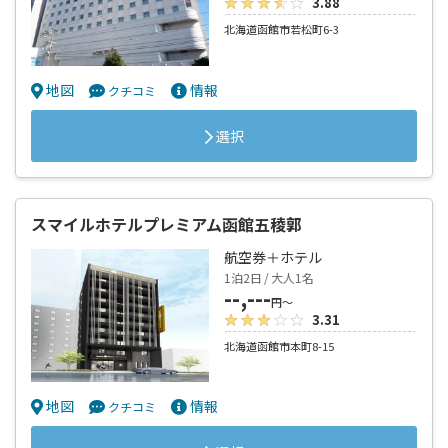
3.88
北海道函館市若松町6-3
地図
情報
クチコミ
選択
スマイルホテルプレミアム函館五稜郭
航空券＋ホテル
1泊2日 / 大人1名
--,---
円～
3.31
北海道函館市本町8-15
地図
情報
クチコミ