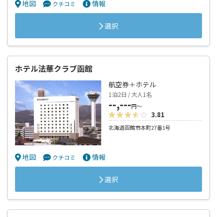
地図
情報
クチコミ
選択
ホテル法華クラブ函館
航空券＋ホテル
1泊2日 / 大人1名
--,---
円～
3.81
北海道函館市本町27番1号
地図
情報
クチコミ
選択