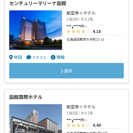
センチュリーマリーナ函館
航空券＋ホテル
1泊2日 / 大人1名
--,---
円～
4.18
北海道函館市大手町22-13
地図
情報
クチコミ
選択
函館国際ホテル
航空券＋ホテル
1泊2日 / 大人1名
--,---
円～
4.40