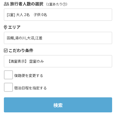
旅行者人数の選択
（1室あたり
）
[1室] 大人 2名 子供 0名
エリア
函館,湯の川,大沼,江差
こだわり条件
【満室表示】 空室のみ
復路便を変更する
宿泊日程を指定する
検索