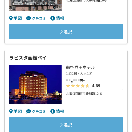
北海道函館市大手町5番10号
地図
情報
クチコミ
選択
ラビスタ函館ベイ
航空券＋ホテル
1泊2日 / 大人1名
--,---
円～
4.69
北海道函館市豊川町12-6
地図
情報
クチコミ
選択