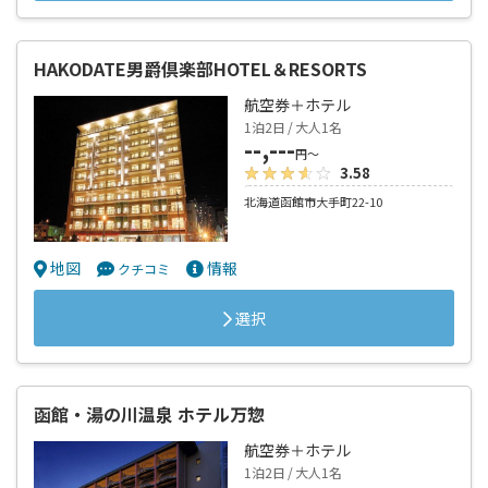
HAKODATE男爵倶楽部HOTEL＆RESORTS
航空券＋ホテル
1泊2日 / 大人1名
--,---
円～
3.58
北海道函館市大手町22-10
地図
情報
クチコミ
選択
函館・湯の川温泉 ホテル万惣
航空券＋ホテル
1泊2日 / 大人1名