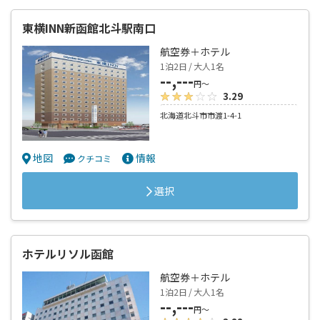
東横INN新函館北斗駅南口
航空券＋ホテル
1泊2日 / 大人1名
--,---
円～
3.29
北海道北斗市市渡1-4-1
地図
情報
クチコミ
選択
ホテルリソル函館
航空券＋ホテル
1泊2日 / 大人1名
--,---
円～