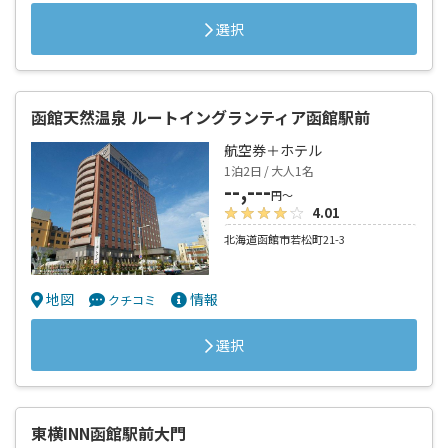
選択
函館天然温泉 ルートイングランティア函館駅前
航空券＋ホテル
1泊2日 / 大人1名
--,---
円～
4.01
北海道函館市若松町21-3
地図
情報
クチコミ
選択
東横INN函館駅前大門