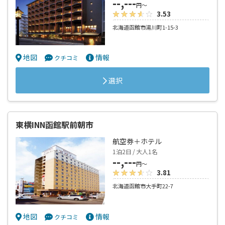
--,---
円～
3.53
北海道函館市湯川町1-15-3
地図
情報
クチコミ
選択
東横INN函館駅前朝市
航空券＋ホテル
1泊2日 / 大人1名
--,---
円～
3.81
北海道函館市大手町22-7
地図
情報
クチコミ