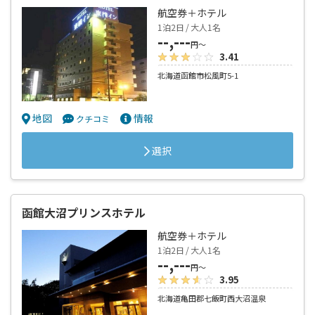
航空券＋ホテル
1泊2日 / 大人1名
--,---
円～
3.41
北海道函館市松風町5-1
地図
情報
クチコミ
選択
函館大沼プリンスホテル
航空券＋ホテル
1泊2日 / 大人1名
--,---
円～
3.95
北海道亀田郡七飯町西大沼温泉