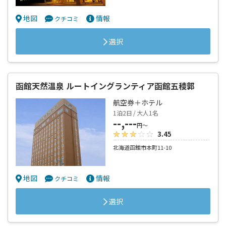
地図
情報
クチコミ
選択
函館天然温泉 ルートイングランティア函館五稜郭
航空券＋ホテル
1泊2日 / 大人1名
--,---
円～
3.45
北海道函館市本町11-10
地図
情報
クチコミ
選択