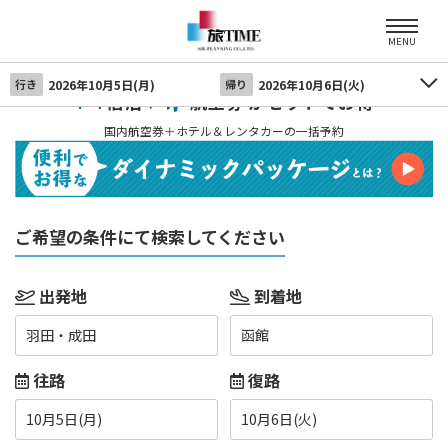
MENU
行き
2026年10月5日(月)
帰り
2026年10月6日(火)
宿泊＋
航空券 がセットでお得
国内航空券＋ホテル＆レンタカーの一括予約
ご希望の条件にて検索してください
出発地
到着地
羽田・成田
函館
往路
復路
10月5日(月)
10月6日(火)