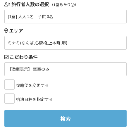
旅行者人数の選択
（1室あたり
）
[1室] 大人 2名 子供 0名
エリア
ミナミ(なんば,心斎橋,上本町,堺)
こだわり条件
【満室表示】 空室のみ
復路便を変更する
宿泊日程を指定する
検索