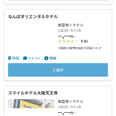
なんばオリエンタルホテル
航空券＋ホテル
1泊2日 / 大人1名
--,---
円～
3.81
大阪府大阪市中央区千日前2−8−17
地図
情報
クチコミ
選択
スマイルホテル大阪天王寺
航空券＋ホテル
1泊2日 / 大人1名