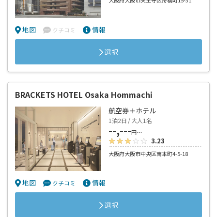
大阪府大阪市天王寺区舟橋町15-31
地図
情報
クチコミ
選択
BRACKETS HOTEL Osaka Hommachi
航空券＋ホテル
1泊2日 / 大人1名
--,---
円～
3.23
大阪府大阪市中央区南本町4-5-18
地図
情報
クチコミ
選択