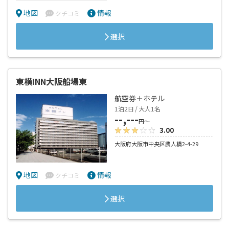
大阪府大阪市中央区南久宝寺町2-5-14
地図
情報
クチコミ
選択
東横INN大阪船場東
航空券＋ホテル
1泊2日 / 大人1名
--,---
円～
3.00
大阪府大阪市中央区農人橋2-4-29
地図
情報
クチコミ
選択