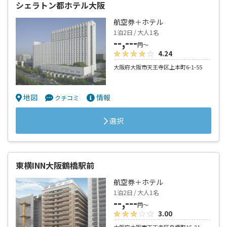
シェラトン都ホテル大阪
航空券＋ホテル
1泊2日 / 大人1名
--,---
円～
4.24
大阪府大阪市天王寺区上本町6-1-55
地図
情報
クチコミ
選択
東横INN大阪鶴橋駅前
航空券＋ホテル
1泊2日 / 大人1名
--,---
円～
3.00