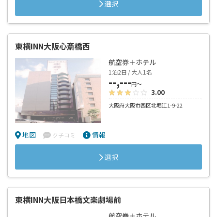
選択
東横INN大阪心斎橋西
航空券＋ホテル
1泊2日 / 大人1名
--,---
円～
3.00
大阪府大阪市西区北堀江1-9-22
地図
情報
クチコミ
選択
東横INN大阪日本橋文楽劇場前