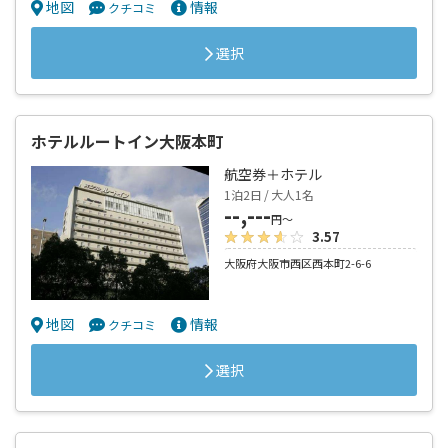
地図
情報
クチコミ
選択
ホテルルートイン大阪本町
航空券＋ホテル
1泊2日 / 大人1名
--,---
円～
3.57
大阪府大阪市西区西本町2-6-6
地図
情報
クチコミ
選択