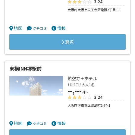
--,---
円～
3.24
大阪府大阪市天王寺区逢阪2丁目3-3
地図
情報
クチコミ
選択
東横INN堺駅前
航空券＋ホテル
1泊2日 / 大人1名
--,---
円～
3.24
大阪府堺市堺区戎島町2-74-1
地図
情報
クチコミ