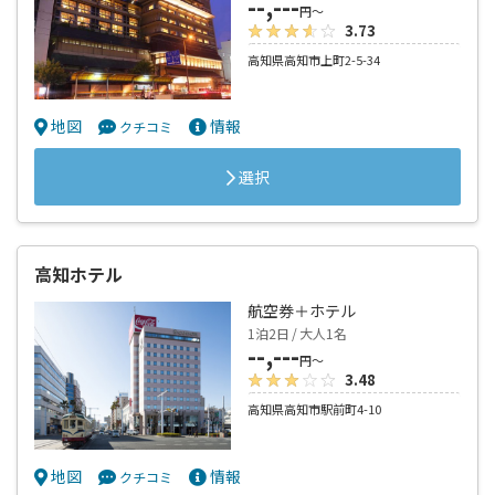
--,---
円～
3.73
高知県高知市上町2-5-34
地図
情報
クチコミ
選択
高知ホテル
航空券＋ホテル
1泊2日 / 大人1名
--,---
円～
3.48
高知県高知市駅前町4-10
地図
情報
クチコミ