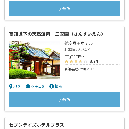
選択
高知城下の天然温泉 三翠園（さんすいえん）
航空券＋ホテル
1泊2日 / 大人1名
--,---
円～
3.84
高知県高知市鷹匠町1-3-35
地図
情報
クチコミ
選択
セブンデイズホテルプラス