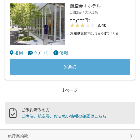
航空券＋ホテル
1泊2日 / 大人1名
--,---
円～
3.40
高知県高知市はりまや町2-13-6
地図
情報
クチコミ
選択
1ページ
ご予約済みの方
ご宿泊、航空券、お支払い情報の確認はこちら
旅行業約款