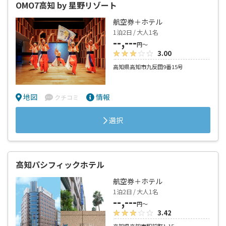
OMO7高知 by 星野リゾート
航空券＋ホテル
1泊2日 / 大人1名
--,---
円～
3.00
高知県高知市九反田9番15号
地図
情報
クチコミ
選択
高知パシフィックホテル
航空券＋ホテル
1泊2日 / 大人1名
--,---
円～
3.42