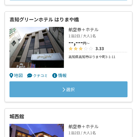
高知グリーンホテル はりまや橋
航空券＋ホテル
1泊2日 / 大人1名
--,---
円～
3.33
高知県高知市はりまや町3-1-11
地図
情報
クチコミ
選択
城西館
航空券＋ホテル
1泊2日 / 大人1名