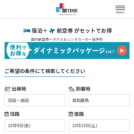
MENU
宿泊＋
航空券 がセットでお得
国内航空券＋ホテル＆レンタカーの一括予約
ご希望の条件にて検索してください
出発地
到着地
羽田・成田
高知龍馬
往路
復路
10月9日(金)
10月10日(土)