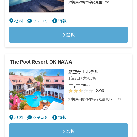
沖縄県沖縄市字諸見里1766
地図
情報
クチコミ
選択
The Pool Resort OKINAWA
航空券＋ホテル
1泊2日 / 大人1名
--,---
円～
2.96
沖縄県国頭郡恩納村名嘉真1765-39
地図
情報
クチコミ
選択