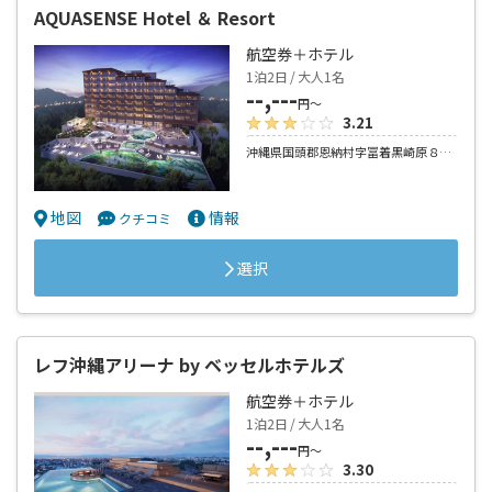
AQUASENSE Hotel ＆ Resort
航空券＋ホテル
1泊2日 / 大人1名
--,---
円～
3.21
沖縄県国頭郡恩納村字冨着黒崎原８６番１
地図
情報
クチコミ
選択
レフ沖縄アリーナ by ベッセルホテルズ
航空券＋ホテル
1泊2日 / 大人1名
--,---
円～
3.30