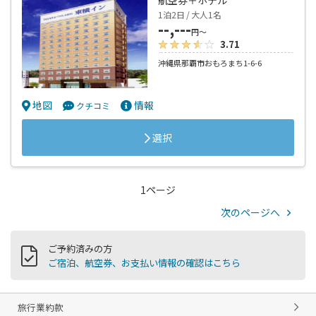
1泊2日 / 大人1名
--,---
円～
3.71
沖縄県那覇市おもろまち1-6-6
地図
情報
クチコミ
選択
1ページ
次のページへ
ご予約済みの方
ご宿泊、航空券、お支払い情報の確認はこちら
旅行業約款