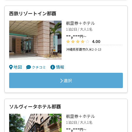
西鉄リゾートイン那覇
航空券＋ホテル
1泊2日 / 大人1名
--,---
円～
4.00
沖縄県那覇市久米2-3-13
地図
情報
クチコミ
選択
ソルヴィータホテル那覇
航空券＋ホテル
1泊2日 / 大人1名
--,---
円～