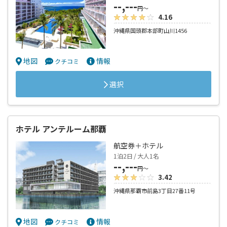
--,---
円～
4.16
沖縄県国頭郡本部町山川1456
地図
情報
クチコミ
選択
ホテル アンテルーム那覇
航空券＋ホテル
1泊2日 / 大人1名
--,---
円～
3.42
沖縄県那覇市前島3丁目27番11号
地図
情報
クチコミ