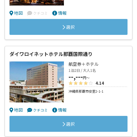
地図
情報
クチコミ
選択
ダイワロイネットホテル那覇国際通り
航空券＋ホテル
1泊2日 / 大人1名
--,---
円～
4.14
沖縄県那覇市安里2-1-1
地図
情報
クチコミ
選択