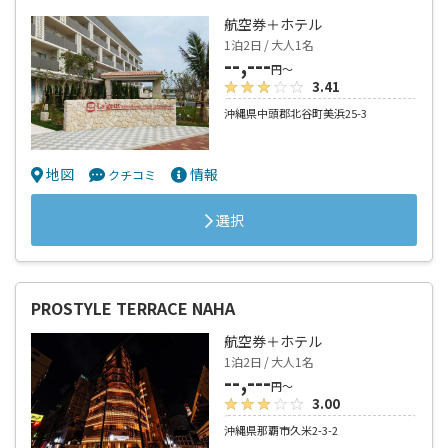
航空券＋ホテル
1泊2日 / 大人1名
--,---
円～
3.41
沖縄県中頭郡北谷町美浜25-3
地図
情報
クチコミ
選択
PROSTYLE TERRACE NAHA
航空券＋ホテル
1泊2日 / 大人1名
--,---
円～
3.00
沖縄県那覇市久米2-3-2