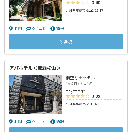
3.40
沖縄県那覇市松山2-17-17
地図
情報
クチコミ
選択
アパホテル＜那覇松山＞
航空券＋ホテル
1泊2日 / 大人1名
--,---
円～
3.95
沖縄県那覇市松山1-4-16
地図
情報
クチコミ