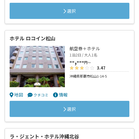
選択
ホテル ロコイン松山
航空券＋ホテル
1泊2日 / 大人1名
--,---
円～
3.47
沖縄県那覇市松山1-14-5
地図
情報
クチコミ
選択
ラ・ジェント・ホテル沖縄北谷