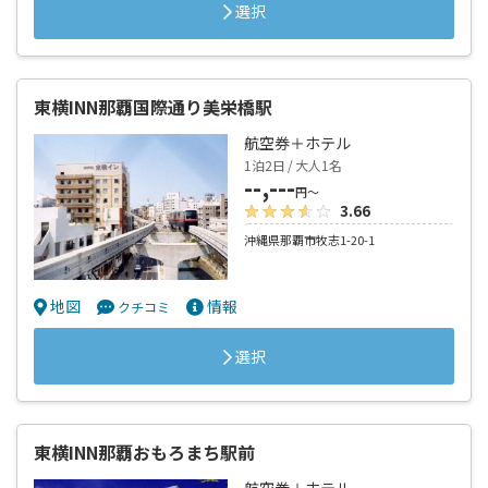
選択
東横INN那覇国際通り美栄橋駅
航空券＋ホテル
1泊2日 / 大人1名
--,---
円～
3.66
沖縄県那覇市牧志1-20-1
地図
情報
クチコミ
選択
東横INN那覇おもろまち駅前
航空券＋ホテル