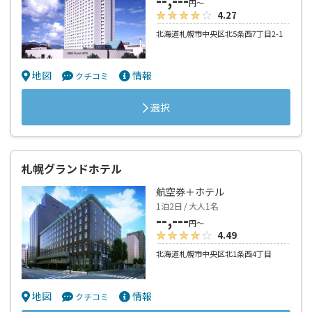
円～
4.27
北海道札幌市中央区北5条西7丁目2-1
地図
情報
クチコミ
選択
札幌グランドホテル
航空券＋ホテル
1泊2日 / 大人1名
--,---
円～
4.49
北海道札幌市中央区北1条西4丁目
地図
情報
クチコミ