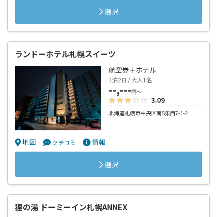
選択
ランドーホテル札幌スイーツ
航空券＋ホテル
1泊2日 / 大人1名
--,---
円～
3.09
北海道札幌市中央区南5条西7-1-2
地図
情報
クチコミ
選択
狸の湯 ドーミーイン札幌ANNEX