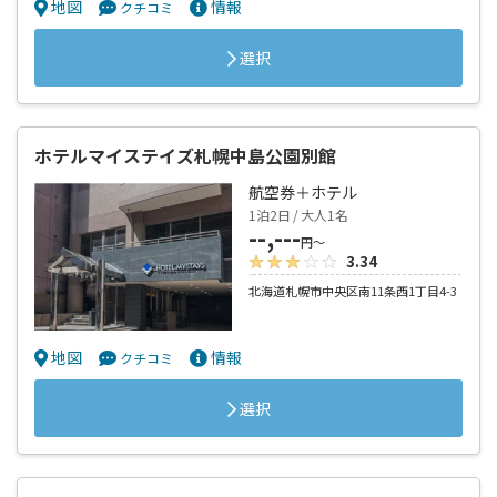
地図
情報
クチコミ
選択
ホテルマイステイズ札幌中島公園別館
航空券＋ホテル
1泊2日 / 大人1名
--,---
円～
3.34
北海道札幌市中央区南11条西1丁目4-3
地図
情報
クチコミ
選択