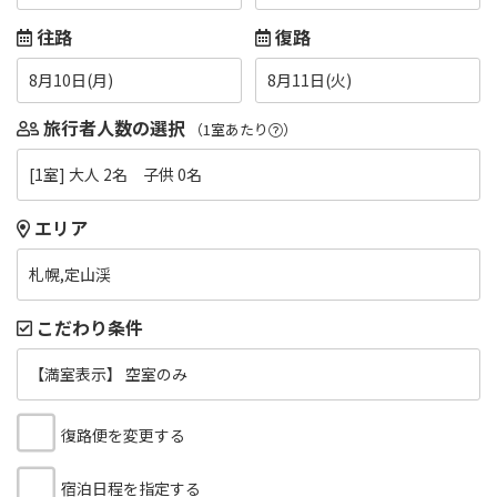
往路
復路
8月10日(月)
8月11日(火)
旅行者人数の選択
（1室あたり
）
[1室] 大人 2名 子供 0名
エリア
札幌,定山渓
こだわり条件
【満室表示】 空室のみ
復路便を変更する
宿泊日程を指定する