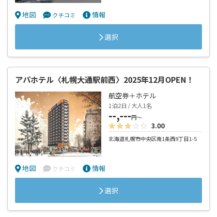
地図
情報
クチコミ
選択
アパホテル〈札幌大通駅前西〉2025年12月OPEN！
航空券＋ホテル
1泊2日 / 大人1名
--,---
円～
3.00
北海道札幌市中央区南1条西9丁目1-5
地図
情報
クチコミ
選択