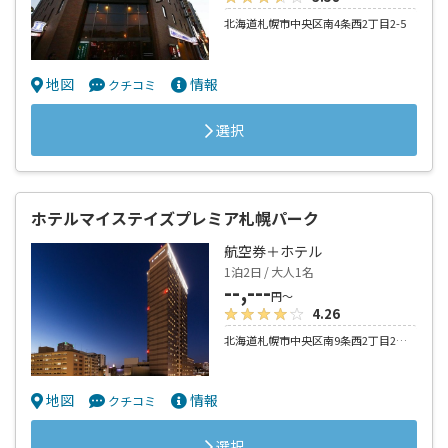
北海道札幌市中央区南4条西2丁目2-5
地図
情報
クチコミ
選択
ホテルマイステイズプレミア札幌パーク
航空券＋ホテル
1泊2日 / 大人1名
--,---
円～
4.26
北海道札幌市中央区南9条西2丁目2－10
地図
情報
クチコミ
選択