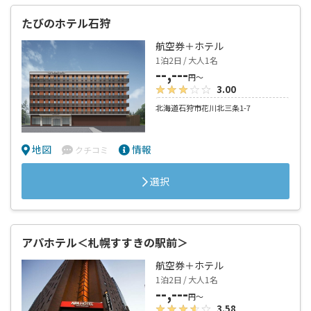
たびのホテル石狩
航空券＋ホテル
1泊2日 / 大人1名
--,---
円～
3.00
北海道石狩市花川北三条1-7
地図
情報
クチコミ
選択
アパホテル＜札幌すすきの駅前＞
航空券＋ホテル
1泊2日 / 大人1名
--,---
円～
3.58