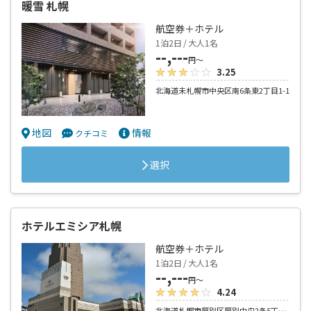
暖雪 札幌
航空券＋ホテル
1泊2日 / 大人1名
--,---
円～
3.25
北海道未札幌市中央区南6条東2丁目1-1
地図
情報
クチコミ
選択
ホテルエミシア札幌
航空券＋ホテル
1泊2日 / 大人1名
--,---
円～
4.24
北海道札幌市厚別区厚別中央2条5丁目5-25