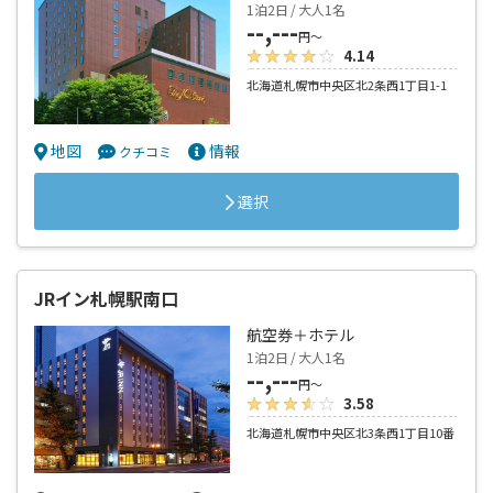
1泊2日 / 大人1名
--,---
円～
4.14
北海道札幌市中央区北2条西1丁目1-1
地図
情報
クチコミ
選択
JRイン札幌駅南口
航空券＋ホテル
1泊2日 / 大人1名
--,---
円～
3.58
北海道札幌市中央区北3条西1丁目10番