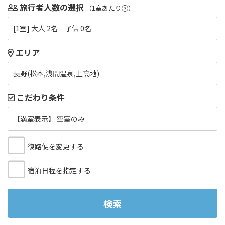
旅行者人数の選択
（1室あたり
）
[1室] 大人 2名 子供 0名
エリア
長野(松本,浅間温泉,上高地)
こだわり条件
【満室表示】 空室のみ
復路便を変更する
宿泊日程を指定する
検索