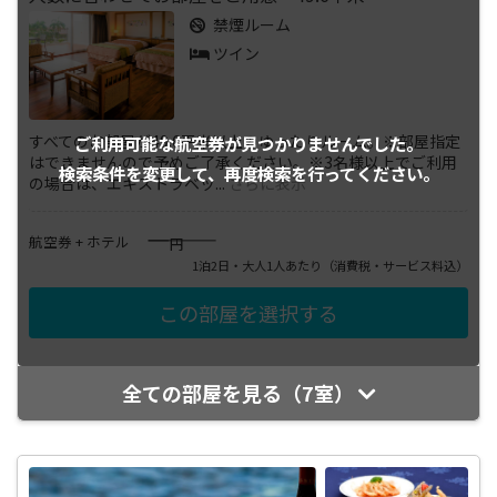
禁煙ルーム
ツイン
すべてのお部屋が49.6平米以上のゆったりルーム。※部屋指定
ご利用可能な航空券が
見つかりませんでした。
はできませんので予めご了承ください。※3名様以上でご利用
検索条件を変更して、
再度検索を行ってください。
の場合は、エキストラベッ
...
さらに表示
――――
航空券 + ホテル
円
1泊2日・大人1人あたり
（消費税・サービス料込）
全ての部屋を見る（7室）