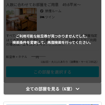
人数に合わせてお部屋をご用意 49.6平米～
禁煙ルーム
ツイン
すべてのお部屋が49.6平米以上のゆったりルーム。※部屋指定
ご利用可能な航空券が
見つかりませんでした。
はできませんので予めご了承ください。※3名様以上でご利用
検索条件を変更して、
再度検索を行ってください。
の場合は、エキストラベッ
...
さらに表示
――――
航空券 + ホテル
円
1泊2日・大人1人あたり
（消費税・サービス料込）
全ての部屋を見る（6室）