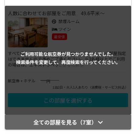
人数に合わせてお部屋をご用意 49.6平米～
禁煙ルーム
ツイン
最安値
すべてのお部屋が49.6平米以上のゆったりルーム。※部屋指定
ご利用可能な航空券が
見つかりませんでした。
はできませんので予めご了承ください。※3名様以上でご利用
検索条件を変更して、
再度検索を行ってください。
の場合は、エキストラベッ
...
さらに表示
――――
航空券 + ホテル
円
1泊2日・大人1人あたり
（消費税・サービス料込）
全ての部屋を見る（7室）