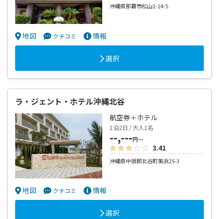
沖縄県那覇市松山1-14-5
地図
情報
クチコミ
選択
ラ・ジェント・ホテル沖縄北谷
航空券＋ホテル
1泊2日 / 大人1名
--,---
円～
3.41
沖縄県中頭郡北谷町美浜25-3
地図
情報
クチコミ
選択