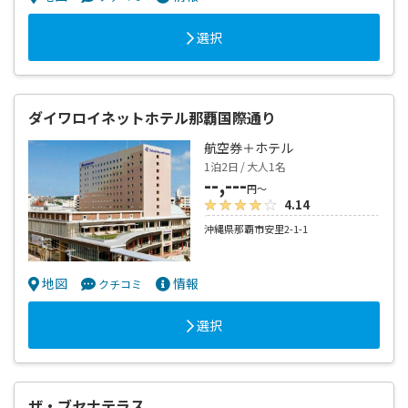
選択
ダイワロイネットホテル那覇国際通り
航空券＋ホテル
1泊2日 / 大人1名
--,---
円～
4.14
沖縄県那覇市安里2-1-1
地図
情報
クチコミ
選択
ザ・ブセナテラス