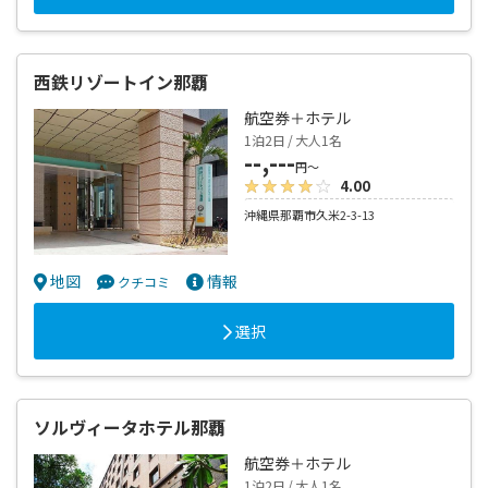
西鉄リゾートイン那覇
航空券＋ホテル
1泊2日 / 大人1名
--,---
円～
4.00
沖縄県那覇市久米2-3-13
地図
情報
クチコミ
選択
ソルヴィータホテル那覇
航空券＋ホテル
1泊2日 / 大人1名