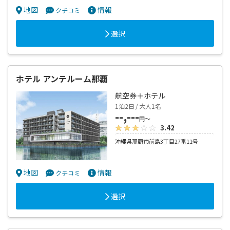
地図
情報
クチコミ
選択
ホテル アンテルーム那覇
航空券＋ホテル
1泊2日 / 大人1名
--,---
円～
3.42
沖縄県那覇市前島3丁目27番11号
地図
情報
クチコミ
選択