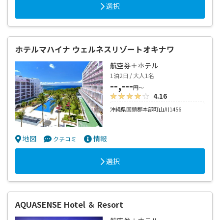
選択
ホテルマハイナ ウェルネスリゾートオキナワ
航空券＋ホテル
1泊2日 / 大人1名
--,---
円～
4.16
沖縄県国頭郡本部町山川1456
地図
情報
クチコミ
選択
AQUASENSE Hotel ＆ Resort