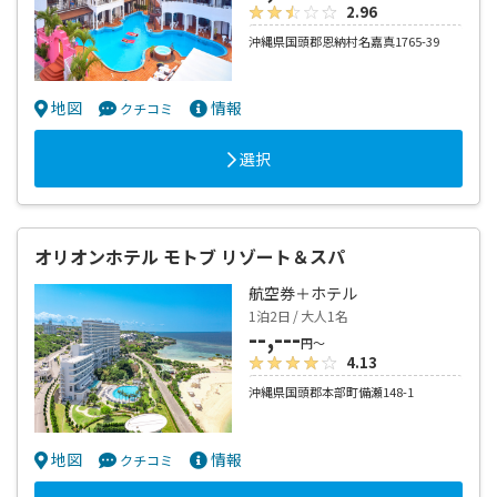
2.96
沖縄県国頭郡恩納村名嘉真1765-39
地図
情報
クチコミ
選択
オリオンホテル モトブ リゾート＆スパ
航空券＋ホテル
1泊2日 / 大人1名
--,---
円～
4.13
沖縄県国頭郡本部町備瀬148-1
地図
情報
クチコミ