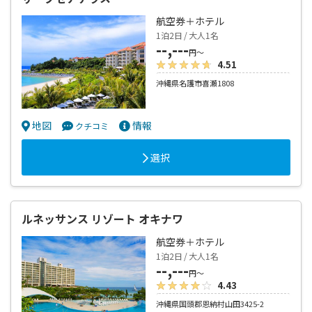
航空券＋ホテル
1泊2日 / 大人1名
--,---
円～
4.51
沖縄県名護市喜瀬1808
地図
情報
クチコミ
選択
ルネッサンス リゾート オキナワ
航空券＋ホテル
1泊2日 / 大人1名
--,---
円～
4.43
沖縄県国頭郡恩納村山田3425-2