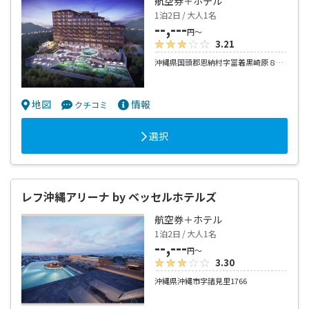
航空券＋ホテル
1泊2日 / 大人1名
--,---
円～
3.21
沖縄県国頭郡恩納村字冨着黒崎原８６番１
地図
情報
クチコミ
選択
レフ沖縄アリーナ by ベッセルホテルズ
航空券＋ホテル
1泊2日 / 大人1名
--,---
円～
3.30
沖縄県沖縄市字諸見里1766