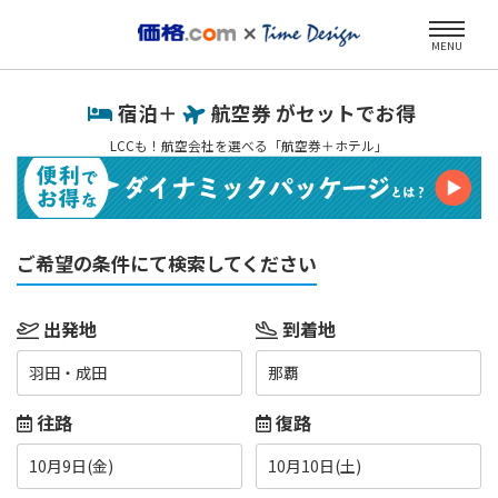
MENU
宿泊＋
航空券 がセットでお得
LCCも！航空会社を選べる「航空券＋ホテル」
ご希望の条件にて検索してください
出発地
到着地
羽田・成田
那覇
往路
復路
10月9日(金)
10月10日(土)