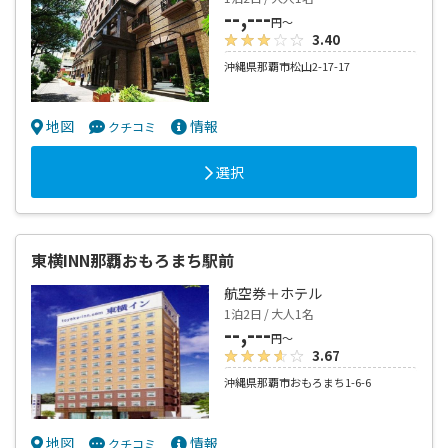
--,---
円～
3.40
沖縄県那覇市松山2-17-17
地図
情報
クチコミ
選択
東横INN那覇おもろまち駅前
航空券＋ホテル
1泊2日 / 大人1名
--,---
円～
3.67
沖縄県那覇市おもろまち1-6-6
地図
情報
クチコミ