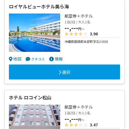
ロイヤルビューホテル美ら海
航空券＋ホテル
1泊2日 / 大人1名
--,---
円～
3.96
沖縄県国頭郡本部町字石川938
地図
情報
クチコミ
選択
ホテル ロコイン松山
航空券＋ホテル
1泊2日 / 大人1名
--,---
円～
3.47