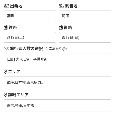
出発地
到着地
福岡
羽田
往路
復路
8月8日(土)
8月9日(日)
旅行者人数の選択
（1室あたり
）
[1室] 大人 1名 子供 0名
エリア
銀座,日本橋,東京駅周辺
詳細エリア
東京,神田,日本橋