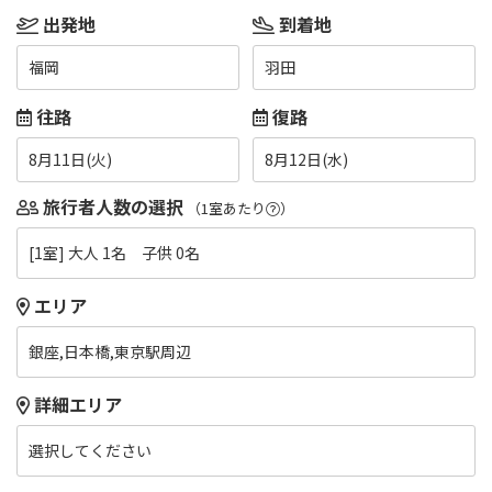
出発地
到着地
福岡
羽田
往路
復路
8月11日(火)
8月12日(水)
旅行者人数の選択
（1室あたり
）
[1室] 大人 1名 子供 0名
エリア
銀座,日本橋,東京駅周辺
詳細エリア
選択してください