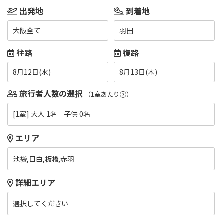
出発地
到着地
大阪全て
羽田
往路
復路
8月12日(水)
8月13日(木)
旅行者人数の選択
（1室あたり
）
[1室] 大人 1名 子供 0名
エリア
池袋,目白,板橋,赤羽
詳細エリア
選択してください