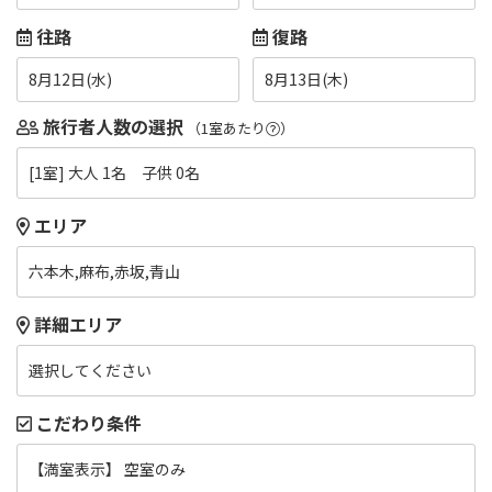
往路
復路
8月12日(水)
8月13日(木)
旅行者人数の選択
（1室あたり
）
[1室] 大人 1名 子供 0名
エリア
六本木,麻布,赤坂,青山
詳細エリア
選択してください
こだわり条件
【満室表示】 空室のみ