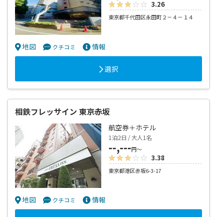
3.26
東京都千代田区永田町２－４－１４
地図
情報
クチコミ
選択
相鉄フレッサイン 東京赤坂
航空券＋ホテル
1泊2日 / 大人1名
--,---
円～
3.38
東京都港区赤坂6-3-17
地図
情報
クチコミ