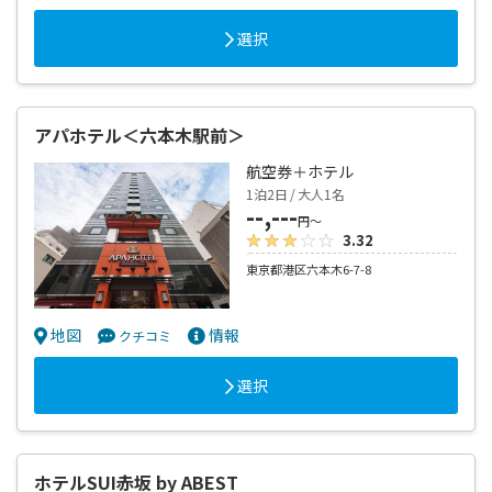
選択
アパホテル＜六本木駅前＞
航空券＋ホテル
1泊2日 / 大人1名
--,---
円～
3.32
東京都港区六本木6-7-8
地図
情報
クチコミ
選択
ホテルSUI赤坂 by ABEST