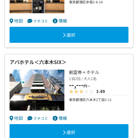
東京都港区赤坂2-6-14
地図
情報
クチコミ
選択
アパホテル＜六本木SIX＞
航空券＋ホテル
1泊2日 / 大人1名
--,---
円～
3.49
東京都港区六本木2丁目3-11
地図
情報
クチコミ
選択