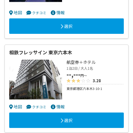
地図
情報
クチコミ
選択
相鉄フレッサイン 東京六本木
航空券＋ホテル
1泊2日 / 大人1名
--,---
円～
3.28
東京都港区六本木3-10-1
地図
情報
クチコミ
選択