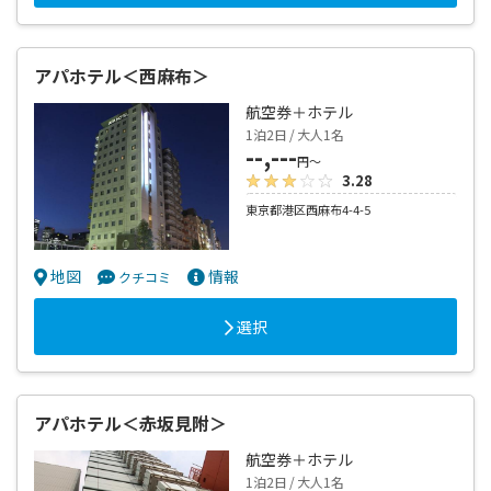
アパホテル＜西麻布＞
航空券＋ホテル
1泊2日 / 大人1名
--,---
円～
3.28
東京都港区西麻布4-4-5
地図
情報
クチコミ
選択
アパホテル＜赤坂見附＞
航空券＋ホテル
1泊2日 / 大人1名