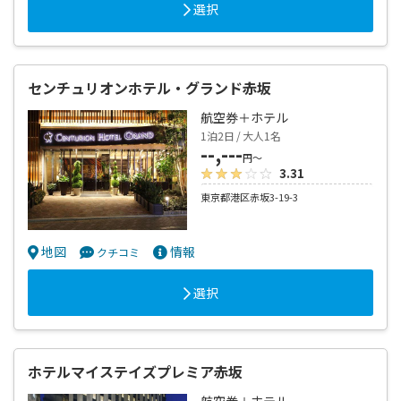
選択
センチュリオンホテル・グランド赤坂
航空券＋ホテル
1泊2日 / 大人1名
--,---
円～
3.31
東京都港区赤坂3-19-3
地図
情報
クチコミ
選択
ホテルマイステイズプレミア赤坂
航空券＋ホテル