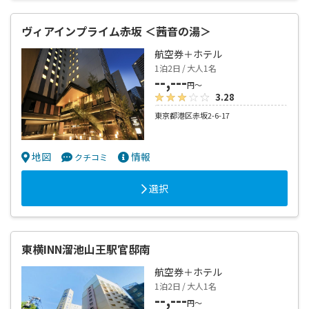
ヴィアインプライム赤坂 ＜茜音の湯＞
航空券＋ホテル
1泊2日 / 大人1名
--,---
円～
3.28
東京都港区赤坂2-6-17
地図
情報
クチコミ
選択
東横INN溜池山王駅官邸南
航空券＋ホテル
1泊2日 / 大人1名
--,---
円～