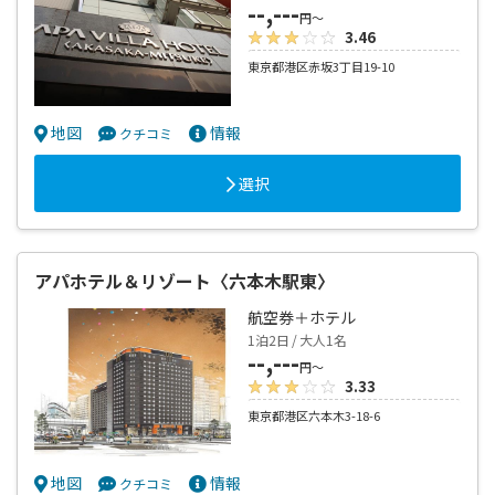
--,---
円～
3.46
東京都港区赤坂3丁目19-10
地図
情報
クチコミ
選択
アパホテル＆リゾート〈六本木駅東〉
航空券＋ホテル
1泊2日 / 大人1名
--,---
円～
3.33
東京都港区六本木3-18-6
地図
情報
クチコミ