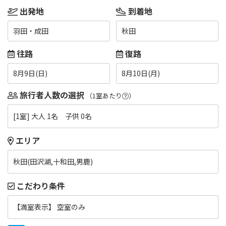
出発地
到着地
羽田・成田
秋田
往路
復路
8月9日(日)
8月10日(月)
旅行者人数の選択
（1室あたり
）
[1室] 大人 1名 子供 0名
エリア
秋田(田沢湖,十和田,男鹿)
こだわり条件
【満室表示】 空室のみ