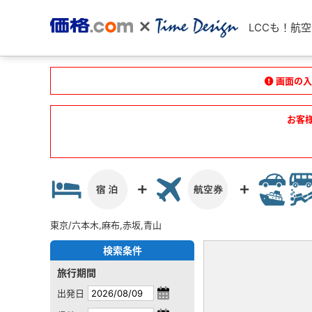
LCCも！航
画面の入
お客
東京/六本木,麻布,赤坂,青山
検索条件
旅行期間
出発日