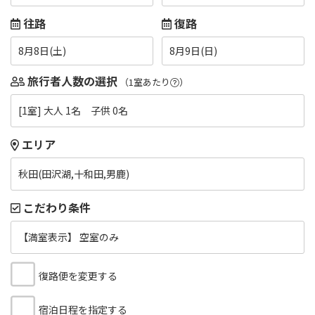
往路
復路
8月8日(土)
8月9日(日)
旅行者人数の選択
（1室あたり
）
[1室] 大人 1名 子供 0名
エリア
秋田(田沢湖,十和田,男鹿)
こだわり条件
【満室表示】 空室のみ
復路便を変更する
宿泊日程を指定する