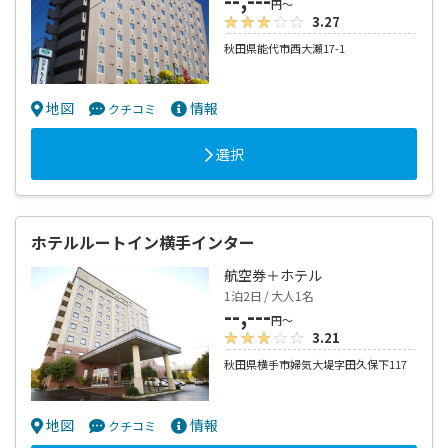
円～
3.27
秋田県能代市西大瀬17-1
地図
情報
クチコミ
選択
ホテルルートイン横手インター
航空券＋ホテル
1泊2日 / 大人1名
--,---
円～
3.21
秋田県横手市婦気大堤字田久保下117
地図
情報
クチコミ