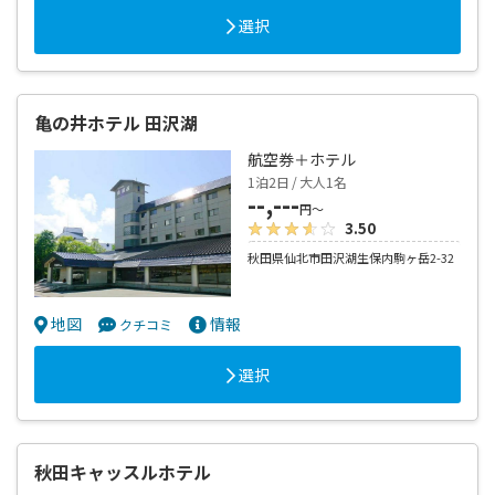
選択
亀の井ホテル 田沢湖
航空券＋ホテル
1泊2日 / 大人1名
--,---
円～
3.50
秋田県仙北市田沢湖生保内駒ヶ岳2-32
地図
情報
クチコミ
選択
秋田キャッスルホテル