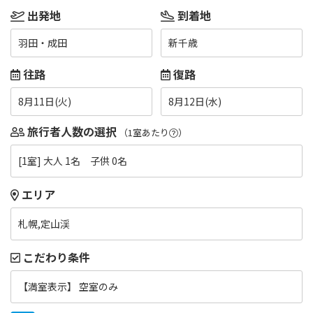
出発地
到着地
羽田・成田
新千歳
往路
復路
8月11日(火)
8月12日(水)
旅行者人数の選択
（1室あたり
）
[1室] 大人 1名 子供 0名
エリア
札幌,定山渓
こだわり条件
【満室表示】 空室のみ