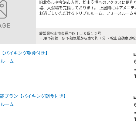
旧北条市や今治市方面、松山空港へのアクセスに便利
場、大浴場を完備しております。 上層階にはアメニ
お過ごしいただけるトリプルルーム、フォースルーム
愛媛県松山市東長戸四丁目８番１２号
・JR予讃線 伊予和気駅から車で約７分 ・松山自動車道松
【バイキング朝食付き】
ルルーム
能プラン【バイキング朝食付き】
ルルーム