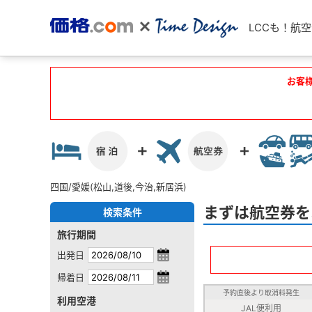
LCCも！航
お客
四国/愛媛(松山,道後,今治,新居浜)
まずは航空券を
検索条件
旅行期間
出発日
帰着日
予約直後より取消料発生
利用空港
JAL便利用