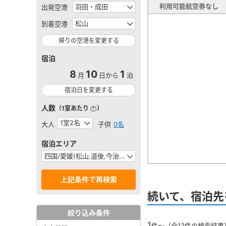
利用可能航空券なし
出発空港
到着空港
帰りの空港を変更する
宿泊
8
10
1
月
日から
泊
宿泊日を変更する
人数
（1室あたり
）
大人
子供
0名
宿泊エリア
続いて、宿泊先
絞り込み条件
1
件～（全12件の検索結果