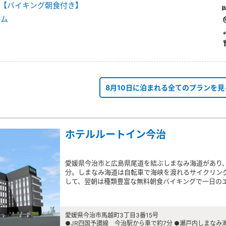
【バイキング朝食付き】
ーム
8月10日に泊まれる全てのプランを見
ホテルルートイン今治
愛媛県今治市と広島県尾道を結ぶしまなみ海道があり、
分。しまなみ海道は自転車で海峡を渡れるサイクリン
して、翌朝は種類豊富な無料朝食バイキングで一日の
愛媛県今治市馬越町3丁目3番15号
●JR四国予讃線 今治駅から車で約7分 ●瀬戸内しまなみ海