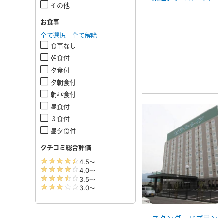
その他
お食事
全て選択
｜
全て解除
食事なし
朝食付
夕食付
夕朝食付
朝昼食付
昼食付
３食付
昼夕食付
クチコミ総合評価