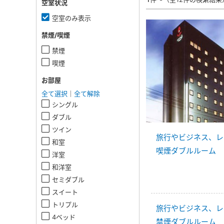
空室状況
空室のみ表示
禁煙/喫煙
禁煙
喫煙
お部屋
全て選択
｜
全て解除
シングル
ダブル
ツイン
旅行やビジネス、レジャ
和室
喫煙ダブルルーム
洋室
和洋室
セミダブル
スイート
トリプル
旅行やビジネス、レジャ
4ベッド
禁煙ダブルルーム