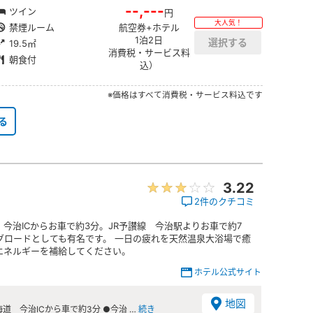
--,---
ツイン
円
大人気！
禁煙ルーム
航空券+ホテル
1泊2日
19.5㎡
消費税・サービス料
朝食付
込）
※価格はすべて消費税・サービス料込です
る
3.22
2件のクチコミ
今治ICからお車で約3分。JR予讃線 今治駅よりお車で約7
グロードとしても有名です。 一日の疲れを天然温泉大浴場で癒
エネルギーを補給してください。
ホテル公式サイト
地図
道 今治ICから車で約3分 ●今治 …
続き