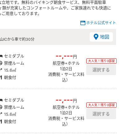
な立地です。無料のバイキング朝食サービス、無料平面駐車
ティ類が充実したコンフォートルームや、ご家族連れでも快適に
もご用意しております。
ホテル公式サイト
地図
山ICから車で約30分
--,---
セミダブル
円
大人気！残り3部屋
禁煙ルーム
航空券+ホテル
1泊2日
15.6㎡
消費税・サービス料
朝食付
込）
--,---
セミダブル
円
大人気！残り3部屋
禁煙ルーム
航空券+ホテル
1泊2日
15.6㎡
消費税・サービス料
朝食付
込）