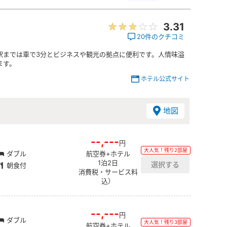
3.31
20件のクチコミ
駅までは車で3分とビジネスや観光の拠点に便利です。人情味溢
ます。
ホテル公式サイト
地図
--,---
円
大人気！残り2部屋
ダブル
航空券+ホテル
1泊2日
朝食付
消費税・サービス料
込）
--,---
円
ダブル
大人気！残り3部屋
航空券+ホテル