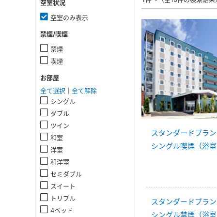
空室状況
空室のみ表示
禁煙/喫煙
禁煙
喫煙
お部屋
全て選択
｜
全て解除
シングル
ダブル
ツイン
スタンダードプラン
和室
シングル喫煙（浴室
洋室
和洋室
セミダブル
スイート
トリプル
スタンダードプラン
4ベッド
シングル禁煙（浴室