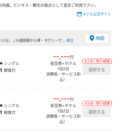
料完備。ビジネス・観光の拠点として是非ご利用下さい。
ホテル公式サイト
地図
０分。ＪＲ盛岡駅から車・タクシーで …
続き
--,---
円
大人気！残り4部屋
シングル
航空券+ホテル
1泊2日
朝食付
消費税・サービス料
込）
--,---
円
大人気！残り4部屋
シングル
航空券+ホテル
1泊2日
朝食付
消費税・サービス料
込）