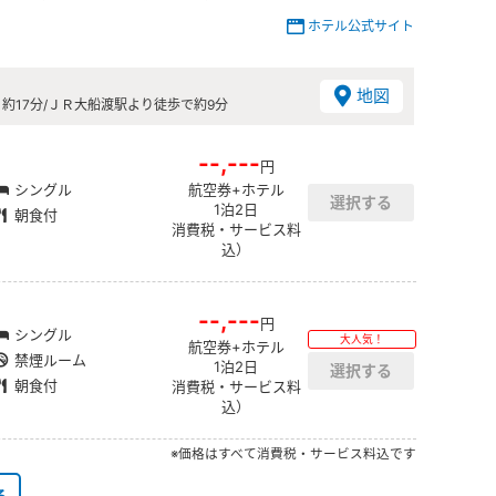
ホテル公式サイト
地図
り約17分/ＪＲ大船渡駅より徒歩で約9分
--,---
円
シングル
航空券+ホテル
1泊2日
朝食付
消費税・サービス料
込）
--,---
円
シングル
大人気！
航空券+ホテル
禁煙ルーム
1泊2日
朝食付
消費税・サービス料
込）
※価格はすべて消費税・サービス料込です
る