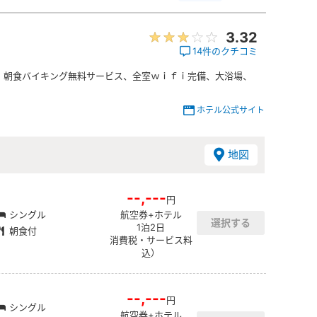
3.32
14件のクチコミ
！朝食バイキング無料サービス、全室ｗｉｆｉ完備、大浴場、
ホテル公式サイト
地図
--,---
円
シングル
航空券+ホテル
1泊2日
朝食付
消費税・サービス料
込）
--,---
円
シングル
航空券+ホテル