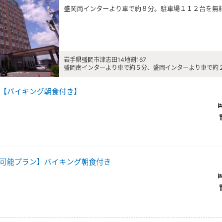
盛岡南インターより車で約８分。駐車場１１２台を無
岩手県盛岡市津志田14地割167
盛岡南インターより車で約５分、盛岡インターより車で約２
【バイキング朝食付き】
可能プラン】バイキング朝食付き