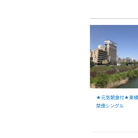
★元気朝食付★東横I
禁煙シングル