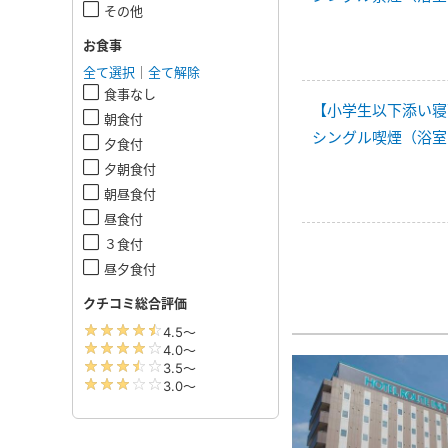
その他
お食事
全て選択
｜
全て解除
食事なし
【小学生以下添い寝
朝食付
シングル喫煙（浴室
夕食付
夕朝食付
朝昼食付
昼食付
３食付
昼夕食付
クチコミ総合評価