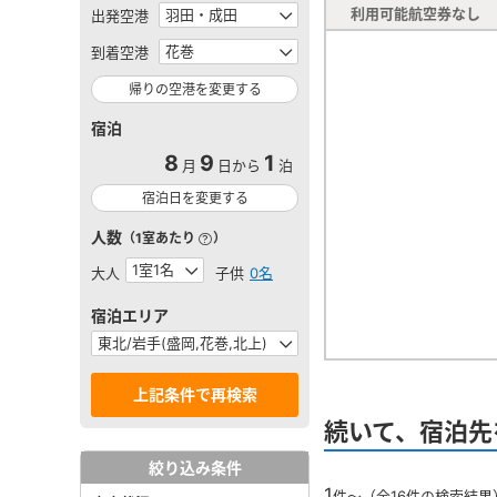
利用可能航空券なし
出発空港
到着空港
帰りの空港を変更する
宿泊
8
9
1
月
日から
泊
宿泊日を変更する
人数
（1室あたり
）
大人
子供
0名
宿泊エリア
続いて、宿泊先
絞り込み条件
1
件～（全16件の検索結果