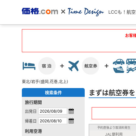
LCCも！航
お客
東北/岩手(盛岡,花巻,北上)
まずは航空券を
検索条件
旅行期間
出発日
帰着日
予約直後より取消料発生
利用空港
JAL便利用