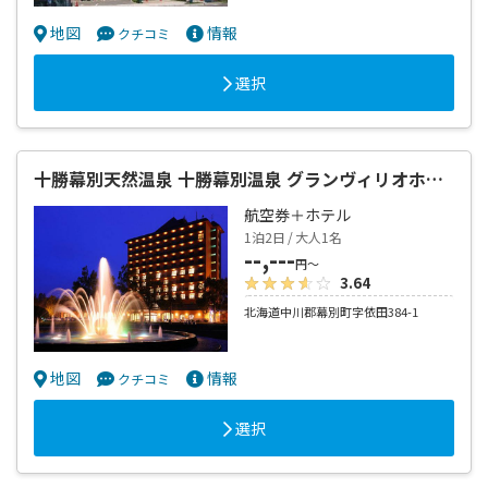
地図
情報
クチコミ
選択
十勝幕別天然温泉 十勝幕別温泉 グランヴィリオホテル
航空券＋ホテル
1泊2日 / 大人1名
--,---
円～
3.64
北海道中川郡幕別町字依田384-1
地図
情報
クチコミ
選択