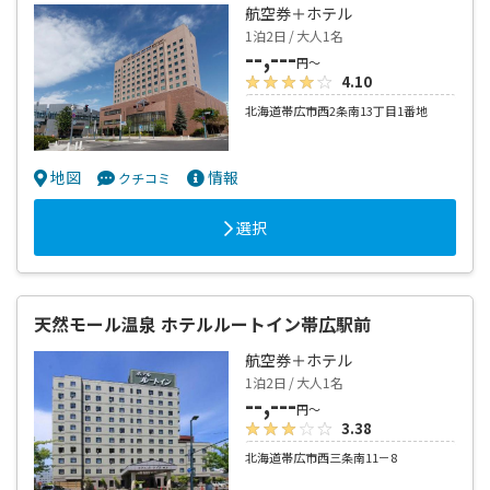
航空券＋ホテル
1泊2日 / 大人1名
--,---
円～
4.10
北海道帯広市西2条南13丁目1番地
地図
情報
クチコミ
選択
天然モール温泉 ホテルルートイン帯広駅前
航空券＋ホテル
1泊2日 / 大人1名
--,---
円～
3.38
北海道帯広市西三条南11－8