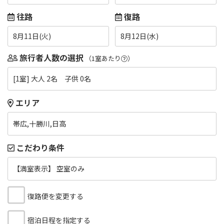
往路
復路
8月11日(火)
8月12日(水)
旅行者人数の選択
（1室あたり
）
[1室] 大人 2名 子供 0名
エリア
帯広,十勝川,日高
こだわり条件
【満室表示】 空室のみ
復路便を変更する
宿泊日程を指定する