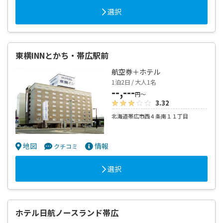
選択
東横INNとかち・帯広駅前
航空券＋ホテル
1泊2日 / 大人1名
--,---
円～
3.32
北海道帯広市西４条南１１丁目
地図
情報
クチコミ
選択
ホテル日航ノースランド帯広