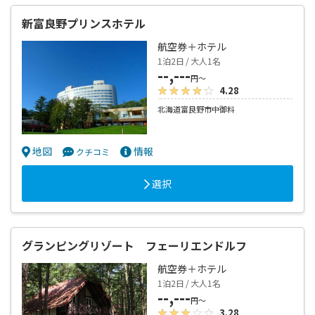
新富良野プリンスホテル
航空券＋ホテル
1泊2日 / 大人1名
--,---
円～
4.28
北海道富良野市中御料
地図
情報
クチコミ
選択
グランピングリゾート フェーリエンドルフ
航空券＋ホテル
1泊2日 / 大人1名
--,---
円～
3.28