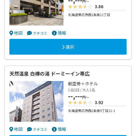
円～
3.86
北海道帯広市西1条南11丁目
地図
情報
クチコミ
選択
天然温泉 白樺の湯 ドーミーイン帯広
航空券＋ホテル
1泊2日 / 大人1名
--,---
円～
3.92
北海道帯広市西2条南9丁目11-1
地図
情報
クチコミ