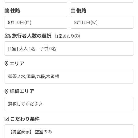
往路
復路
8月10日(月)
8月11日(火)
旅行者人数の選択
（1室あたり
）
[1室] 大人 1名 子供 0名
エリア
御茶ノ水,湯島,九段,水道橋
詳細エリア
選択してください
こだわり条件
【満室表示】 空室のみ