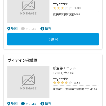
--,---
円～
3.00
東京都文京区後楽1-5-3
地図
情報
クチコミ
選択
ヴィアイン秋葉原
航空券＋ホテル
1泊2日 / 大人1名
--,---
円～
3.53
東京都千代田区神田須田町二丁目19-4
地図
情報
クチコミ