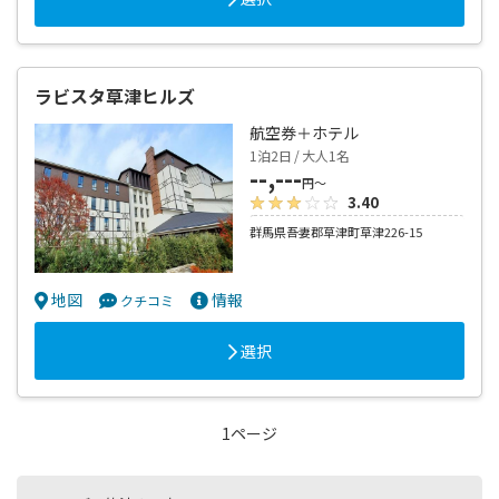
ラビスタ草津ヒルズ
航空券＋ホテル
1泊2日 / 大人1名
--,---
円～
3.40
群馬県吾妻郡草津町草津226-15
地図
情報
クチコミ
選択
1ページ