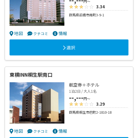
円～
3.34
群馬県前橋市南町3-9-1
地図
情報
クチコミ
選択
東横INN桐生駅南口
航空券＋ホテル
1泊2日 / 大人1名
--,---
円～
3.29
群馬県桐生市巴町2-1810-18
地図
情報
クチコミ