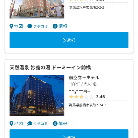
茨城県水戸市城南2-2-2
地図
情報
クチコミ
選択
天然温泉 妙義の湯 ドーミーイン前橋
航空券＋ホテル
1泊2日 / 大人1名
--,---
円～
3.46
群馬県前橋市表町2-24-7
地図
情報
クチコミ
選択