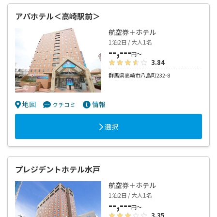
アパホテル＜高崎駅前＞
航空券＋ホテル
1泊2日 / 大人1名
--,---
円～
3.84
群馬県高崎市八島町232-8
地図
情報
クチコミ
選択
プレジデントホテル水戸
航空券＋ホテル
1泊2日 / 大人1名
--,---
円～
3.35