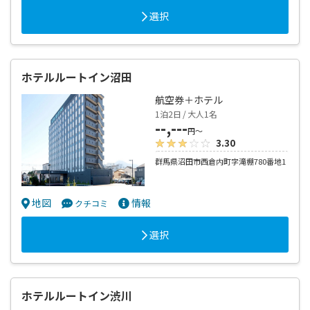
選択
ホテルルートイン沼田
航空券＋ホテル
1泊2日 / 大人1名
--,---
円～
3.30
群馬県沼田市西倉内町字滝棚780番地1
地図
情報
クチコミ
選択
ホテルルートイン渋川