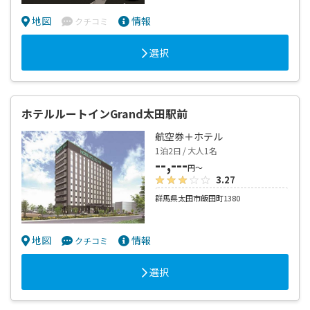
地図
情報
クチコミ
選択
ホテルルートインGrand太田駅前
航空券＋ホテル
1泊2日 / 大人1名
--,---
円～
3.27
群馬県太田市飯田町1380
地図
情報
クチコミ
選択