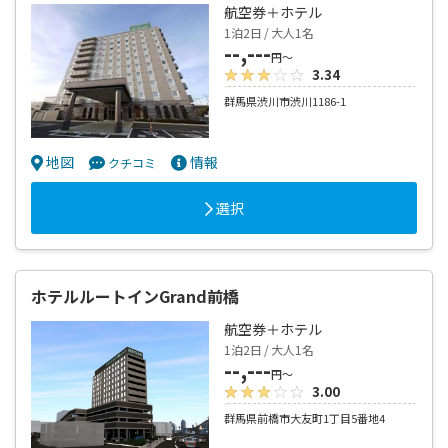
航空券＋ホテル
1泊2日 / 大人1名
--,---
円～
3.34
群馬県渋川市渋川1186-1
地図
情報
クチコミ
選択
ホテルルートインGrand前橋
航空券＋ホテル
1泊2日 / 大人1名
--,---
円～
3.00
群馬県前橋市大友町1丁目5番地4