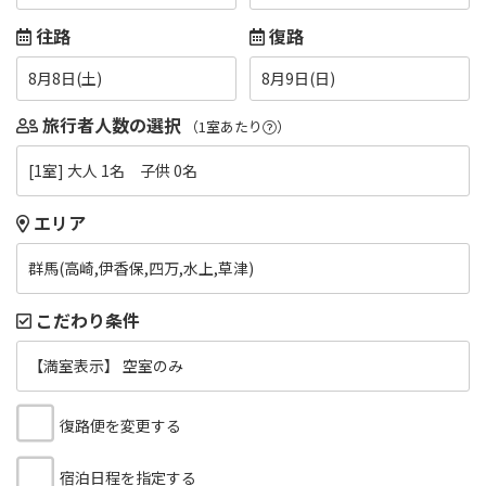
往路
復路
8月8日(土)
8月9日(日)
旅行者人数の選択
（1室あたり
）
[1室] 大人 1名 子供 0名
エリア
群馬(高崎,伊香保,四万,水上,草津)
こだわり条件
【満室表示】 空室のみ
復路便を変更する
宿泊日程を指定する