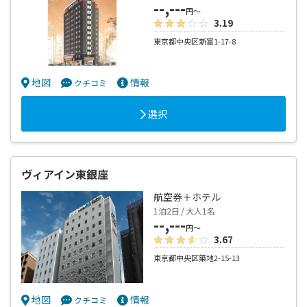
--,---
円～
3.19
東京都中央区新富1-17-8
地図
情報
クチコミ
選択
ヴィアイン東銀座
航空券＋ホテル
1泊2日 / 大人1名
--,---
円～
3.67
東京都中央区築地2-15-13
地図
情報
クチコミ