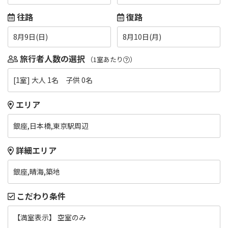
往路
復路
8月9日(日)
8月10日(月)
旅行者人数の選択
（1室あたり
）
[1室] 大人 1名 子供 0名
エリア
銀座,日本橋,東京駅周辺
詳細エリア
銀座,晴海,築地
こだわり条件
【満室表示】 空室のみ