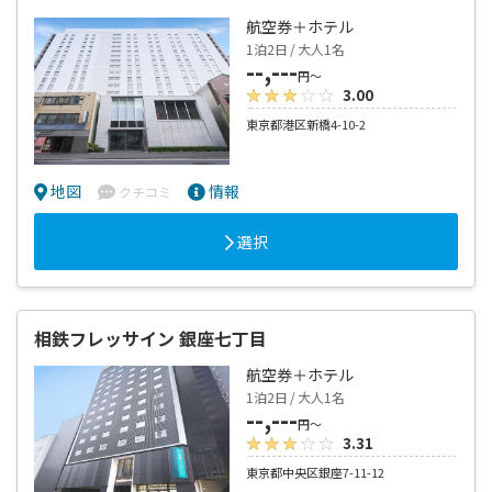
航空券＋ホテル
1泊2日 / 大人1名
--,---
円～
3.00
東京都港区新橋4-10-2
地図
情報
クチコミ
選択
相鉄フレッサイン 銀座七丁目
航空券＋ホテル
1泊2日 / 大人1名
--,---
円～
3.31
東京都中央区銀座7-11-12