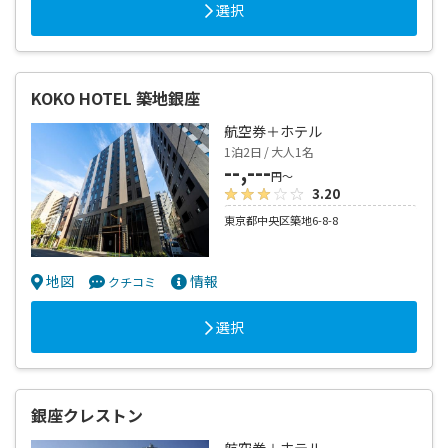
選択
KOKO HOTEL 築地銀座
航空券＋ホテル
1泊2日 / 大人1名
--,---
円～
3.20
東京都中央区築地6-8-8
地図
情報
クチコミ
選択
銀座クレストン
航空券＋ホテル