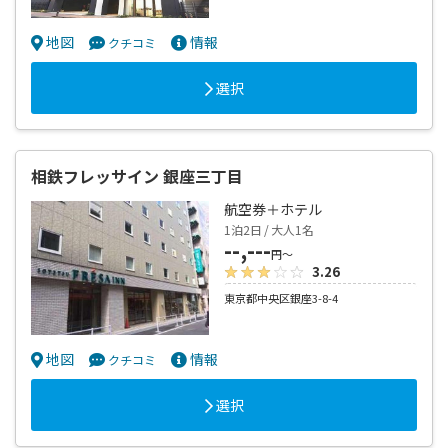
地図
情報
クチコミ
選択
相鉄フレッサイン 銀座三丁目
航空券＋ホテル
1泊2日 / 大人1名
--,---
円～
3.26
東京都中央区銀座3-8-4
地図
情報
クチコミ
選択