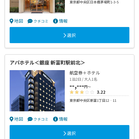
東京都中央区日本橋茅場町1-3-5
地図
情報
クチコミ
選択
アパホテル＜銀座 新富町駅前北＞
航空券＋ホテル
1泊2日 / 大人1名
--,---
円～
3.22
東京都中央区新富1丁目12‐11
地図
情報
クチコミ
選択