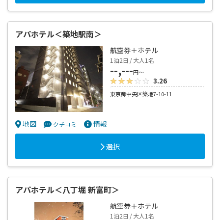
アパホテル＜築地駅南＞
航空券＋ホテル
1泊2日 / 大人1名
--,---
円～
3.26
東京都中央区築地7-10-11
地図
情報
クチコミ
選択
アパホテル＜八丁堀 新富町＞
航空券＋ホテル
1泊2日 / 大人1名