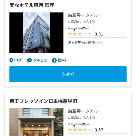
変なホテル東京 銀座
航空券＋ホテル
1泊2日 / 大人1名
--,---
円～
3.31
東京都中央区築地2-2-1
地図
情報
クチコミ
選択
京王プレッソイン日本橋茅場町
航空券＋ホテル
1泊2日 / 大人1名
--,---
円～
3.57