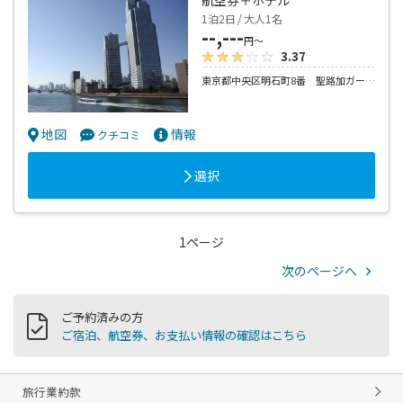
1泊2日 / 大人1名
--,---
円～
3.37
東京都中央区明石町8番 聖路加ガーデン内
地図
情報
クチコミ
選択
1ページ
次のページへ
ご予約済みの方
ご宿泊、航空券、お支払い情報の確認はこちら
旅行業約款