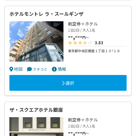
ホテルモントレ ラ・スールギンザ
航空券＋ホテル
1泊2日 / 大人1名
--,---
円～
3.83
東京都中央区銀座１丁目１０?１８
地図
情報
クチコミ
選択
ザ・スクエアホテル銀座
航空券＋ホテル
1泊2日 / 大人1名
--,---
円～