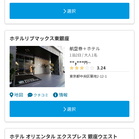
選択
ホテルリブマックス東銀座
航空券＋ホテル
1泊2日 / 大人1名
--,---
円～
3.24
東京都中央区築地2-12-1
地図
情報
クチコミ
選択
ホテル オリエンタル エクスプレス 銀座ウエスト