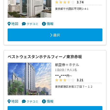
3.74
東京都千代田区平河町2-4-1
地図
情報
クチコミ
選択
ベストウェスタンホテルフィーノ東京赤坂
航空券＋ホテル
1泊2日 / 大人1名
--,---
円～
3.21
東京都港区赤坂三丁目７－１２
地図
情報
クチコミ