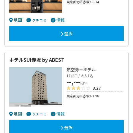
東京都港区赤坂2-6-14
地図
情報
クチコミ
選択
ホテルSUI赤坂 by ABEST
航空券＋ホテル
1泊2日 / 大人1名
--,---
円～
3.27
東京都港区赤坂2-1782
地図
情報
クチコミ
選択