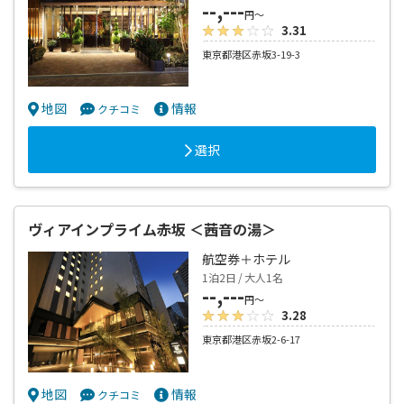
--,---
円～
3.31
東京都港区赤坂3-19-3
地図
情報
クチコミ
選択
ヴィアインプライム赤坂 ＜茜音の湯＞
航空券＋ホテル
1泊2日 / 大人1名
--,---
円～
3.28
東京都港区赤坂2-6-17
地図
情報
クチコミ