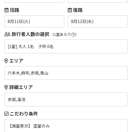
往路
復路
8月11日(火)
8月12日(水)
旅行者人数の選択
（1室あたり
）
[1室] 大人 1名 子供 0名
エリア
六本木,麻布,赤坂,青山
詳細エリア
赤坂,溜池
こだわり条件
【満室表示】 空室のみ