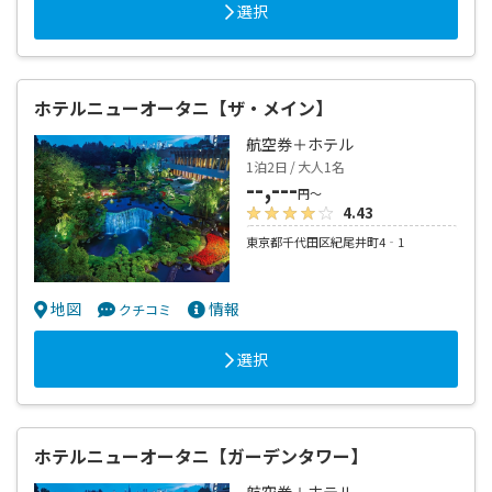
選択
ホテルニューオータニ【ザ・メイン】
航空券＋ホテル
1泊2日 / 大人1名
--,---
円～
4.43
東京都千代田区紀尾井町4‐1
地図
情報
クチコミ
選択
ホテルニューオータニ【ガーデンタワー】
航空券＋ホテル