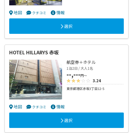
地図
情報
クチコミ
選択
HOTEL HILLARYS 赤坂
航空券＋ホテル
1泊2日 / 大人1名
--,---
円～
3.24
東京都港区赤坂3丁目12-5
地図
情報
クチコミ
選択