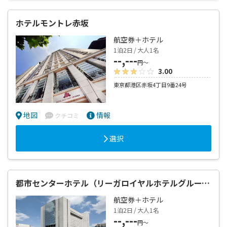
ホテルモントレ赤坂
航空券＋ホテル
1泊2日 / 大人1名
--,---
円～
3.00
東京都港区赤坂4丁目9番24号
地図
情報
クチコミ
選択
都市センターホテル（リーガロイヤルホテルグループ）
航空券＋ホテル
1泊2日 / 大人1名
--,---
円～