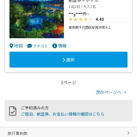
1泊2日 / 大人1名
--,---
円～
4.43
東京都千代田区紀尾井町4-1
地図
情報
クチコミ
選択
1ページ
次のページへ
ご予約済みの方
ご宿泊、航空券、お支払い情報の確認はこちら
旅行業約款