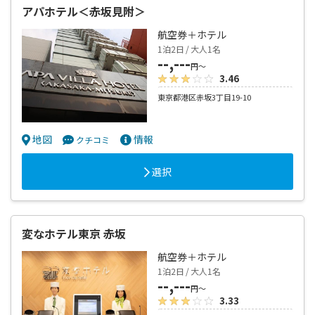
アパホテル＜赤坂見附＞
航空券＋ホテル
1泊2日 / 大人1名
--,---
円～
3.46
東京都港区赤坂3丁目19-10
地図
情報
クチコミ
選択
変なホテル東京 赤坂
航空券＋ホテル
1泊2日 / 大人1名
--,---
円～
3.33