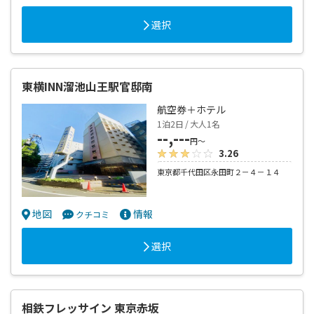
選択
東横INN溜池山王駅官邸南
航空券＋ホテル
1泊2日 / 大人1名
--,---
円～
3.26
東京都千代田区永田町２－４－１４
地図
情報
クチコミ
選択
相鉄フレッサイン 東京赤坂