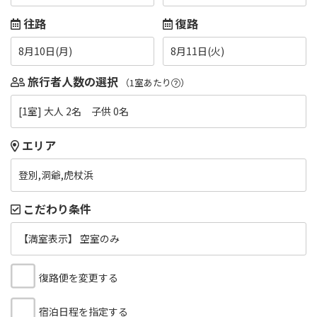
往路
復路
8月10日(月)
8月11日(火)
旅行者人数の選択
（1室あたり
）
[1室] 大人 2名 子供 0名
エリア
登別,洞爺,虎杖浜
こだわり条件
【満室表示】 空室のみ
復路便を変更する
宿泊日程を指定する