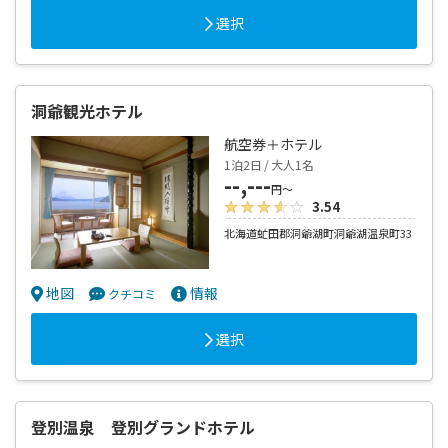
選択
洞爺観光ホテル
航空券＋ホテル
1泊2日 / 大人1名
--,---
円～
3.54
北海道虻田郡洞爺湖町洞爺湖温泉町33
地図
情報
クチコミ
選択
登別温泉 登別グランドホテル