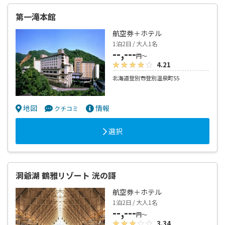
第一滝本館
航空券＋ホテル
1泊2日 / 大人1名
--,---
円～
4.21
北海道登別市登別温泉町55
地図
情報
クチコミ
選択
洞爺湖 鶴雅リゾート 洸の謌
航空券＋ホテル
1泊2日 / 大人1名
--,---
円～
3.34