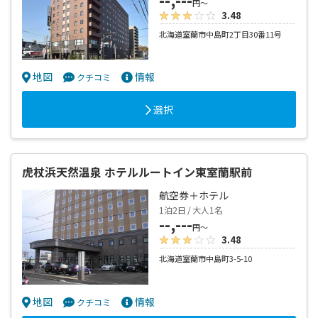
円～
3.48
北海道室蘭市中島町2丁目30番11号
地図
情報
クチコミ
選択
虎杖浜天然温泉 ホテルルートイン東室蘭駅前
航空券＋ホテル
1泊2日 / 大人1名
--,---
円～
3.48
北海道室蘭市中島町3-5-10
地図
情報
クチコミ