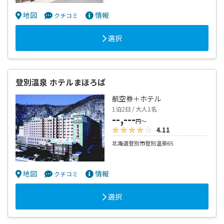
地図
情報
クチコミ
選択
登別温泉 ホテルまほろば
航空券＋ホテル
1泊2日 / 大人1名
--,---
円～
4.11
北海道登別市登別温泉65
地図
情報
クチコミ
選択