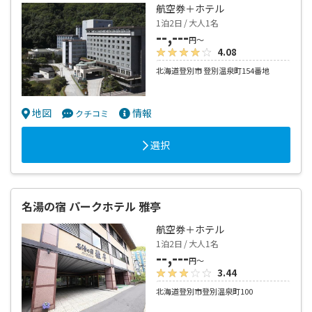
航空券＋ホテル
1泊2日 / 大人1名
--,---
円～
4.08
北海道登別市 登別温泉町154番地
地図
情報
クチコミ
選択
名湯の宿 パークホテル 雅亭
航空券＋ホテル
1泊2日 / 大人1名
--,---
円～
3.44
北海道登別市登別温泉町100