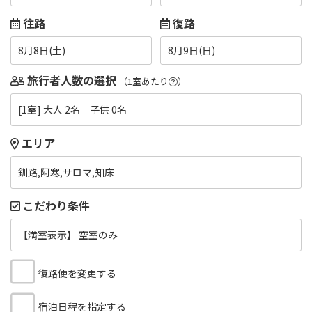
往路
復路
8月8日(土)
8月9日(日)
旅行者人数の選択
（1室あたり
）
[1室] 大人 2名 子供 0名
エリア
釧路,阿寒,サロマ,知床
こだわり条件
【満室表示】 空室のみ
復路便を変更する
宿泊日程を指定する