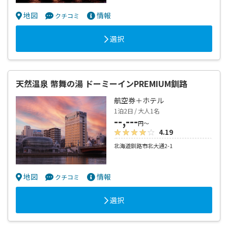
地図
情報
クチコミ
選択
天然温泉 幣舞の湯 ドーミーインPREMIUM釧路
航空券＋ホテル
1泊2日 / 大人1名
--,---
円～
4.19
北海道釧路市北大通2-1
地図
情報
クチコミ
選択