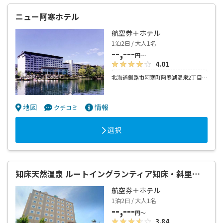
ニュー阿寒ホテル
航空券＋ホテル
1泊2日 / 大人1名
--,---
円～
4.01
北海道釧路市阿寒町阿寒湖温泉2丁目8-8
地図
情報
クチコミ
選択
知床天然温泉 ルートイングランティア知床・斜里駅前
航空券＋ホテル
1泊2日 / 大人1名
--,---
円～
3.84