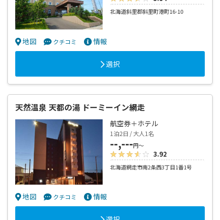
北海道斜里郡斜里町港町16-10
地図
情報
クチコミ
選択
天然温泉 天都の湯 ドーミーイン網走
航空券＋ホテル
1泊2日 / 大人1名
--,---
円～
3.92
北海道網走市南2条西3丁目1番1号
地図
情報
クチコミ
選択