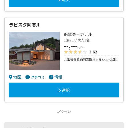
ラビスタ阿寒川
航空券＋ホテル
1泊2日 / 大人1名
--,---
円～
3.62
北海道釧路市阿寒町オクルシュべ3番1
地図
情報
クチコミ
選択
1ページ