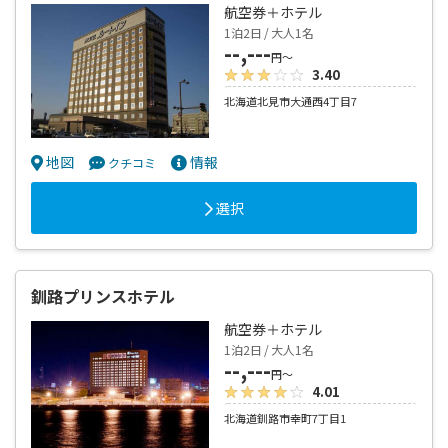
航空券＋ホテル
1泊2日 / 大人1名
--,---
円～
3.40
北海道北見市大通西4丁目7
地図
情報
クチコミ
選択
釧路プリンスホテル
航空券＋ホテル
1泊2日 / 大人1名
--,---
円～
4.01
北海道釧路市幸町7丁目1