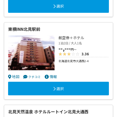
選択
東横INN北見駅前
航空券＋ホテル
1泊2日 / 大人1名
--,---
円～
3.36
北海道北見市大通西2-4
地図
情報
クチコミ
選択
北見天然温泉 ホテルルートイン北見大通西