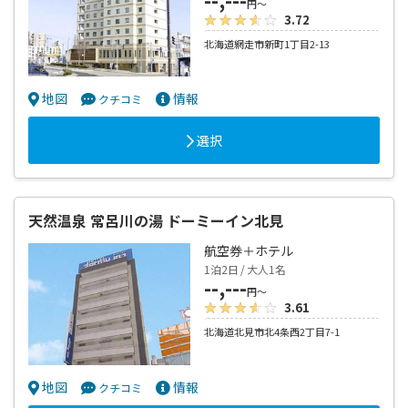
円～
3.72
北海道網走市新町1丁目2-13
地図
情報
クチコミ
選択
天然温泉 常呂川の湯 ドーミーイン北見
航空券＋ホテル
1泊2日 / 大人1名
--,---
円～
3.61
北海道北見市北4条西2丁目7-1
地図
情報
クチコミ