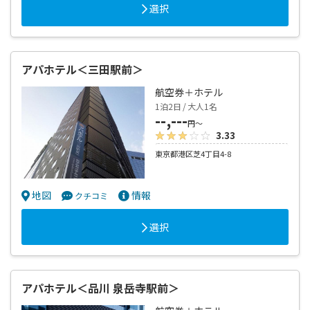
選択
アパホテル＜三田駅前＞
航空券＋ホテル
1泊2日 / 大人1名
--,---
円～
3.33
東京都港区芝4丁目4-8
地図
情報
クチコミ
選択
アパホテル＜品川 泉岳寺駅前＞