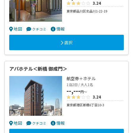
3.24
東京都品川区北品川1-22-19
地図
情報
クチコミ
選択
アパホテル＜新橋 御成門＞
航空券＋ホテル
1泊2日 / 大人1名
--,---
円～
3.24
東京都港区新橋6丁目10-3
地図
情報
クチコミ