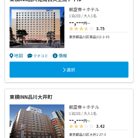
航空券＋ホテル
1泊2日 / 大人1名
--,---
円～
3.75
東京都品川区東品川2-2-35
地図
情報
クチコミ
選択
東横INN品川大井町
航空券＋ホテル
1泊2日 / 大人1名
--,---
円～
3.42
東京都品川区大井1-27-3