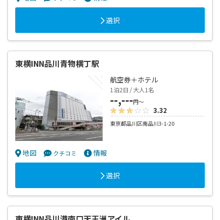
選択
東横INN品川青物横丁駅
航空券＋ホテル
1泊2日 / 大人1名
--,---
円～
3.32
東京都品川区南品川3-1-20
地図
情報
クチコミ
選択
東横INN品川港南口天王洲アイル