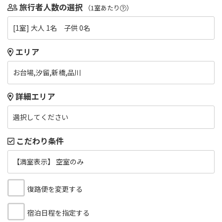
旅行者人数の選択
（1室あたり
）
[1室] 大人 1名 子供 0名
エリア
お台場,汐留,新橋,品川
詳細エリア
選択してください
こだわり条件
【満室表示】 空室のみ
復路便を変更する
宿泊日程を指定する