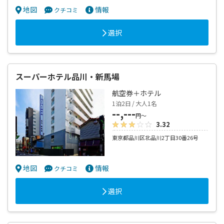
地図
情報
クチコミ
選択
スーパーホテル品川・新馬場
航空券＋ホテル
1泊2日 / 大人1名
--,---
円～
3.32
東京都品川区北品川2丁目30番26号
地図
情報
クチコミ
選択