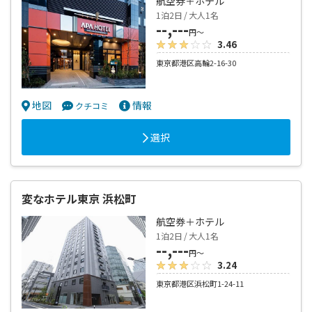
航空券＋ホテル
1泊2日 / 大人1名
--,---
円～
3.46
東京都港区高輪2-16-30
地図
情報
クチコミ
選択
変なホテル東京 浜松町
航空券＋ホテル
1泊2日 / 大人1名
--,---
円～
3.24
東京都港区浜松町1-24-11