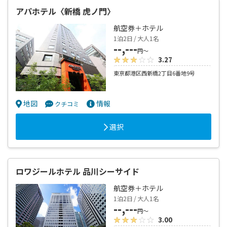
アパホテル〈新橋 虎ノ門〉
航空券＋ホテル
1泊2日 / 大人1名
--,---
円～
3.27
東京都港区西新橋2丁目6番地9号
地図
情報
クチコミ
選択
ロワジールホテル 品川シーサイド
航空券＋ホテル
1泊2日 / 大人1名
--,---
円～
3.00