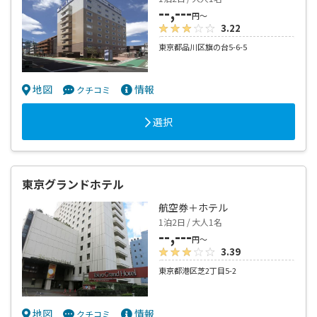
--,---
円～
3.22
東京都品川区旗の台5-6-5
地図
情報
クチコミ
選択
東京グランドホテル
航空券＋ホテル
1泊2日 / 大人1名
--,---
円～
3.39
東京都港区芝2丁目5-2
地図
情報
クチコミ