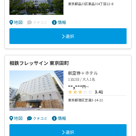
東京都品川区東品川4丁目12-8
地図
情報
クチコミ
選択
相鉄フレッサイン 東京田町
航空券＋ホテル
1泊2日 / 大人1名
--,---
円～
3.41
東京都港区芝浦3-14-21
地図
情報
クチコミ
選択