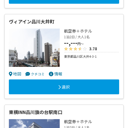
ヴィアイン品川大井町
航空券＋ホテル
1泊2日 / 大人1名
--,---
円～
3.78
東京都品川区大井4-3-1
地図
情報
クチコミ
選択
東横INN品川旗の台駅南口
航空券＋ホテル
1泊2日 / 大人1名