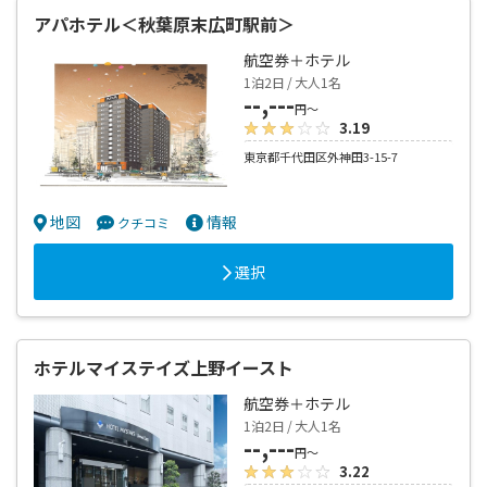
アパホテル＜秋葉原末広町駅前＞
航空券＋ホテル
1泊2日 / 大人1名
--,---
円～
3.19
東京都千代田区外神田3-15-7
地図
情報
クチコミ
選択
ホテルマイステイズ上野イースト
航空券＋ホテル
1泊2日 / 大人1名
--,---
円～
3.22