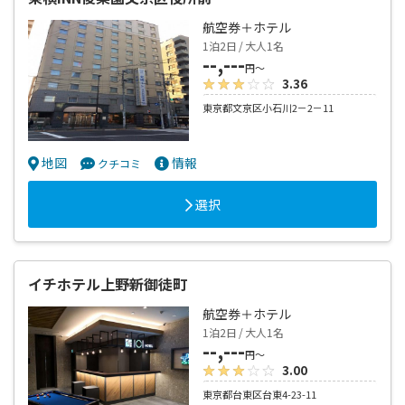
航空券＋ホテル
1泊2日 / 大人1名
--,---
円～
3.36
東京都文京区小石川2－2－11
地図
情報
クチコミ
選択
イチホテル上野新御徒町
航空券＋ホテル
1泊2日 / 大人1名
--,---
円～
3.00
東京都台東区台東4-23-11