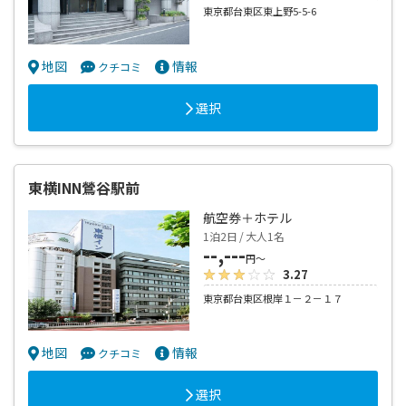
東京都台東区東上野5-5-6
地図
情報
クチコミ
選択
東横INN鶯谷駅前
航空券＋ホテル
1泊2日 / 大人1名
--,---
円～
3.27
東京都台東区根岸１－２－１７
地図
情報
クチコミ
選択