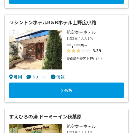
ワシントンホテルR＆Bホテル上野広小路
航空券＋ホテル
1泊2日 / 大人1名
--,---
円～
3.39
東京都台東区上野1-18-8
地図
情報
クチコミ
選択
すえひろの湯 ドーミーイン秋葉原
航空券＋ホテル
1泊2日 / 大人1名