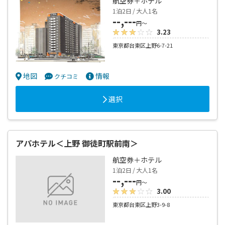
航空券＋ホテル
1泊2日 / 大人1名
--,---
円～
3.23
東京都台東区上野6-7-21
地図
情報
クチコミ
選択
アパホテル＜上野 御徒町駅前南＞
航空券＋ホテル
1泊2日 / 大人1名
--,---
円～
3.00
東京都台東区上野3-9-8