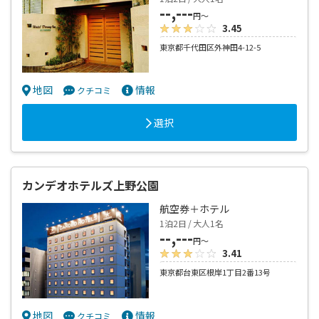
--,---
円～
3.45
東京都千代田区外神田4-12-5
地図
情報
クチコミ
選択
カンデオホテルズ上野公園
航空券＋ホテル
1泊2日 / 大人1名
--,---
円～
3.41
東京都台東区根岸1丁目2番13号
地図
情報
クチコミ