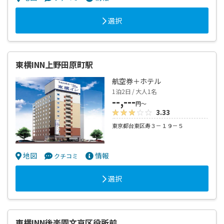
選択
東横INN上野田原町駅
航空券＋ホテル
1泊2日 / 大人1名
--,---
円～
3.33
東京都台東区寿３－１９－５
地図
情報
クチコミ
選択
東横INN後楽園文京区役所前