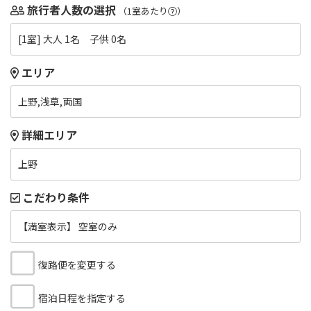
旅行者人数の選択
（1室あたり
）
[1室] 大人 1名 子供 0名
エリア
上野,浅草,両国
詳細エリア
上野
こだわり条件
【満室表示】 空室のみ
復路便を変更する
宿泊日程を指定する