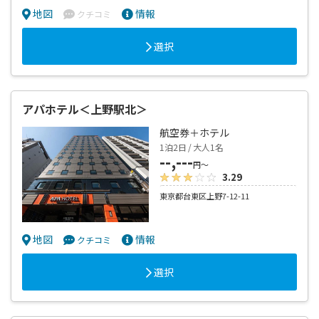
地図
情報
クチコミ
選択
アパホテル＜上野駅北＞
航空券＋ホテル
1泊2日 / 大人1名
--,---
円～
3.29
東京都台東区上野7-12-11
地図
情報
クチコミ
選択