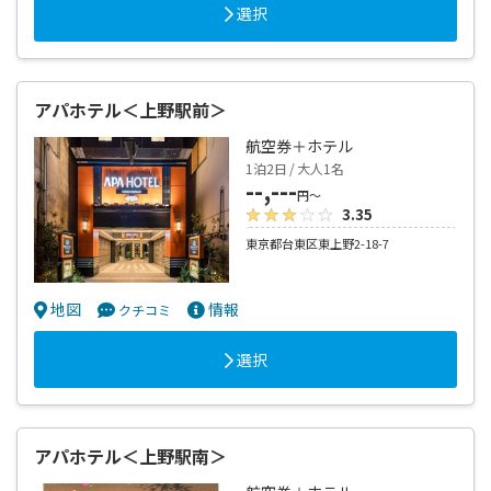
選択
アパホテル＜上野駅前＞
航空券＋ホテル
1泊2日 / 大人1名
--,---
円～
3.35
東京都台東区東上野2-18-7
地図
情報
クチコミ
選択
アパホテル＜上野駅南＞