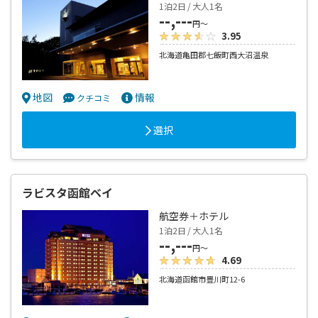
1泊2日 / 大人1名
--,---
円～
3.95
北海道亀田郡七飯町西大沼温泉
地図
情報
クチコミ
選択
ラビスタ函館ベイ
航空券＋ホテル
1泊2日 / 大人1名
--,---
円～
4.69
北海道函館市豊川町12-6