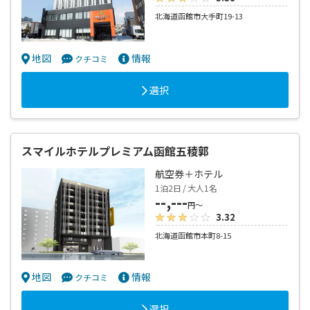
北海道函館市大手町19-13
地図
情報
クチコミ
選択
スマイルホテルプレミアム函館五稜郭
航空券＋ホテル
1泊2日 / 大人1名
--,---
円～
3.32
北海道函館市本町8-15
地図
情報
クチコミ
選択