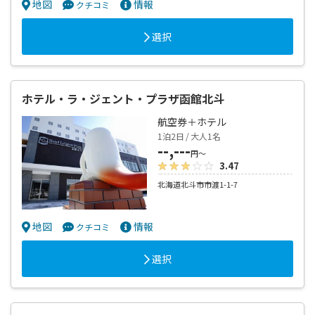
地図
情報
クチコミ
選択
ホテル・ラ・ジェント・プラザ函館北斗
航空券＋ホテル
1泊2日 / 大人1名
--,---
円～
3.47
北海道北斗市市渡1-1-7
地図
情報
クチコミ
選択