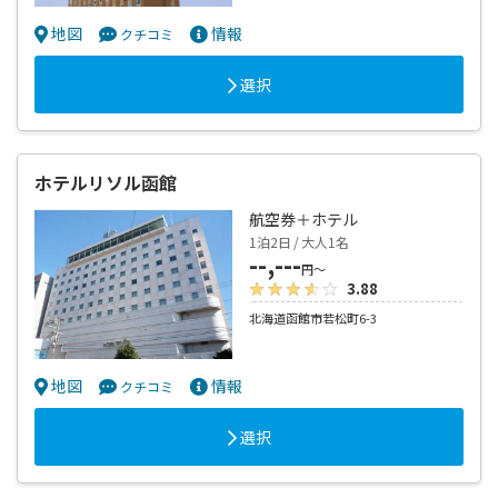
地図
情報
クチコミ
選択
ホテルリソル函館
航空券＋ホテル
1泊2日 / 大人1名
--,---
円～
3.88
北海道函館市若松町6-3
地図
情報
クチコミ
選択