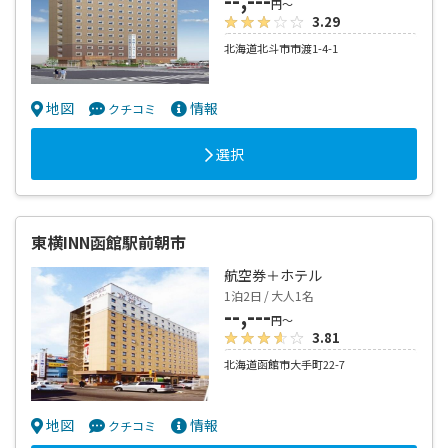
円～
3.29
北海道北斗市市渡1-4-1
地図
情報
クチコミ
選択
東横INN函館駅前朝市
航空券＋ホテル
1泊2日 / 大人1名
--,---
円～
3.81
北海道函館市大手町22-7
地図
情報
クチコミ