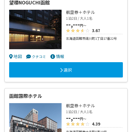
望楼NOGUCHI函館
航空券＋ホテル
1泊2日 / 大人1名
--,---
円～
3.67
北海道函館市湯川町1丁目17番22号
地図
情報
クチコミ
選択
函館国際ホテル
航空券＋ホテル
1泊2日 / 大人1名
--,---
円～
4.39
北海道函館市大手町5番10号