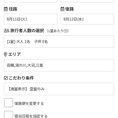
往路
復路
8月11日(火)
8月12日(水)
旅行者人数の選択
（1室あたり
）
[1室] 大人 1名 子供 0名
エリア
函館,湯の川,大沼,江差
こだわり条件
【満室表示】 空室のみ
復路便を変更する
宿泊日程を指定する