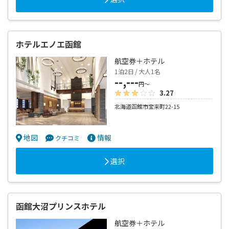
ホテルエノエ函館
航空券＋ホテル
1泊2日 / 大人1名
--,---
円～
3.27
北海道函館市宝来町22-15
地図
情報
クチコミ
選択
函館大沼プリンスホテル
航空券＋ホテル