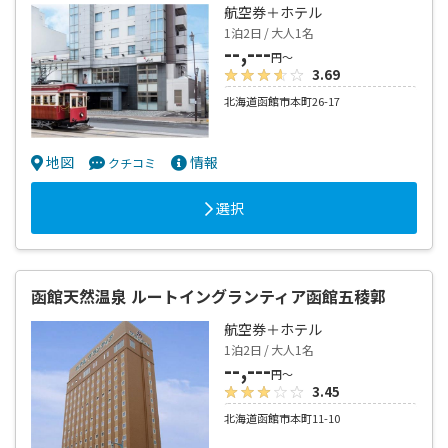
航空券＋ホテル
1泊2日 / 大人1名
--,---
円～
3.69
北海道函館市本町26-17
地図
情報
クチコミ
選択
函館天然温泉 ルートイングランティア函館五稜郭
航空券＋ホテル
1泊2日 / 大人1名
--,---
円～
3.45
北海道函館市本町11-10