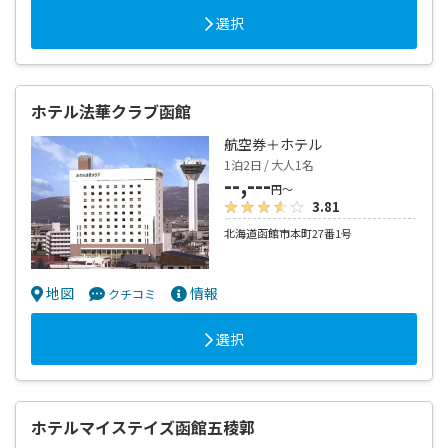
選択
ホテル法華クラブ函館
航空券＋ホテル
1泊2日 / 大人1名
--,---
円～
3.81
北海道函館市本町27番1号
地図
情報
クチコミ
選択
ホテルマイステイズ函館五稜郭