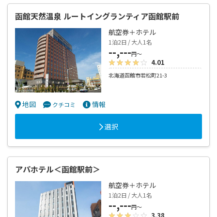
函館天然温泉 ルートイングランティア函館駅前
航空券＋ホテル
1泊2日 / 大人1名
--,---
円～
4.01
北海道函館市若松町21-3
地図
情報
クチコミ
選択
アパホテル＜函館駅前＞
航空券＋ホテル
1泊2日 / 大人1名
--,---
円～
3.38