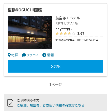
望楼NOGUCHI函館
航空券＋ホテル
1泊2日 / 大人1名
--,---
円～
3.67
北海道函館市湯川町1丁目17番22号
地図
情報
クチコミ
選択
1ページ
ご予約済みの方
ご宿泊、航空券、お支払い情報の確認はこちら