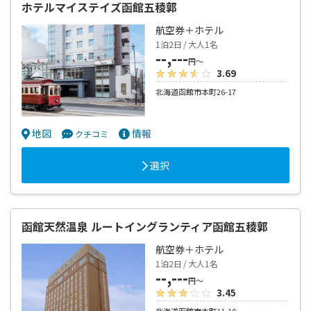
ホテルマイステイズ函館五稜郭
航空券＋ホテル
1泊2日 / 大人1名
--,---
円～
3.69
北海道函館市本町26-17
地図
情報
クチコミ
選択
函館天然温泉 ルートイングランティア函館五稜郭
航空券＋ホテル
1泊2日 / 大人1名
--,---
円～
3.45