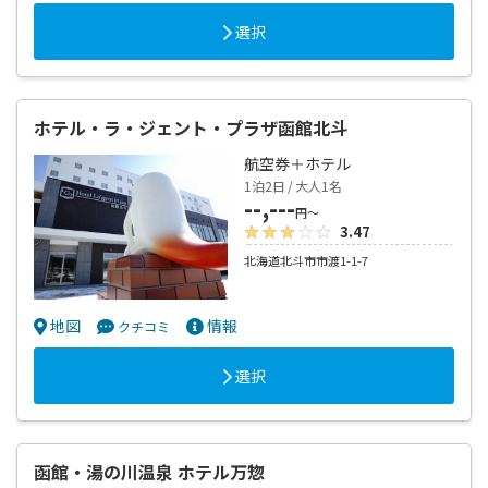
選択
ホテル・ラ・ジェント・プラザ函館北斗
航空券＋ホテル
1泊2日 / 大人1名
--,---
円～
3.47
北海道北斗市市渡1-1-7
地図
情報
クチコミ
選択
函館・湯の川温泉 ホテル万惣