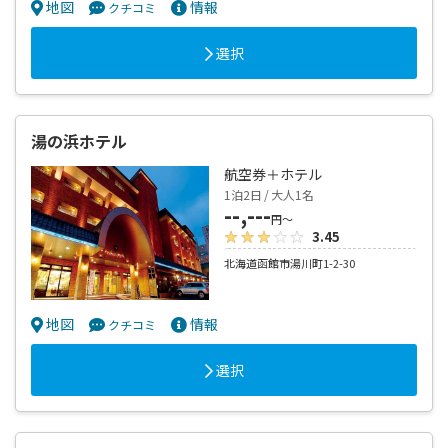
地図
情報
クチコミ
選択
湯の浜ホテル
航空券＋ホテル
1泊2日 / 大人1名
--,---
円～
3.45
北海道函館市湯川町1-2-30
地図
情報
クチコミ
選択