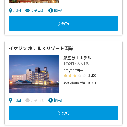
地図
情報
クチコミ
選択
イマジン ホテル＆リゾート函館
航空券＋ホテル
1泊2日 / 大人1名
--,---
円～
3.00
北海道函館市湯川町3-1-17
地図
情報
クチコミ
選択