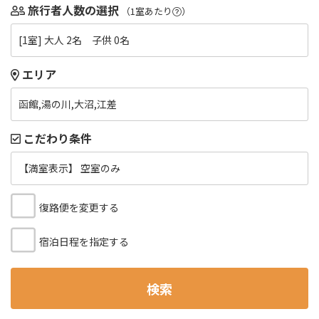
旅行者人数の選択
（1室あたり
）
[1室] 大人 2名 子供 0名
エリア
函館,湯の川,大沼,江差
こだわり条件
【満室表示】 空室のみ
復路便を変更する
宿泊日程を指定する
検索