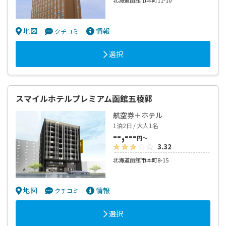
北海道函館市本町11-10
地図
情報
クチコミ
選択
スマイルホテルプレミアム函館五稜郭
航空券＋ホテル
1泊2日 / 大人1名
--,---
円～
3.32
北海道函館市本町8-15
地図
情報
クチコミ
選択