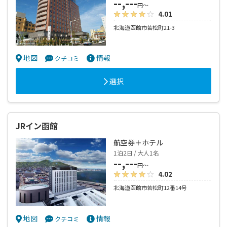
--,---
円～
4.01
北海道函館市若松町21-3
地図
情報
クチコミ
選択
JRイン函館
航空券＋ホテル
1泊2日 / 大人1名
--,---
円～
4.02
北海道函館市若松町12番14号
地図
情報
クチコミ