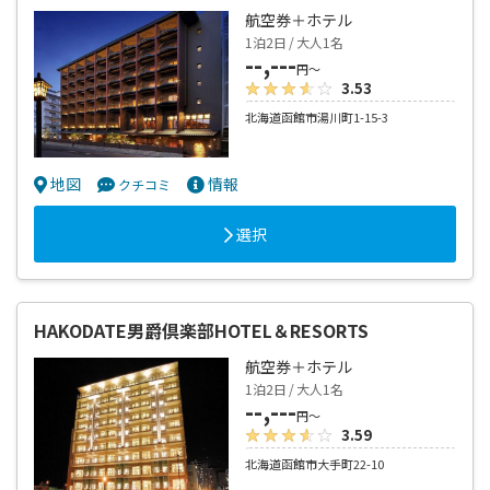
航空券＋ホテル
1泊2日 / 大人1名
--,---
円～
3.53
北海道函館市湯川町1-15-3
地図
情報
クチコミ
選択
HAKODATE男爵倶楽部HOTEL＆RESORTS
航空券＋ホテル
1泊2日 / 大人1名
--,---
円～
3.59
北海道函館市大手町22-10