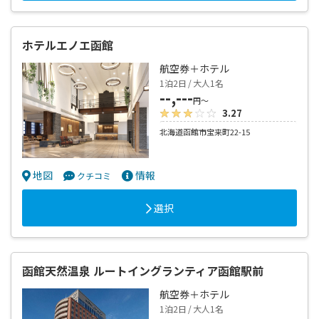
ホテルエノエ函館
航空券＋ホテル
1泊2日 / 大人1名
--,---
円～
3.27
北海道函館市宝来町22-15
地図
情報
クチコミ
選択
函館天然温泉 ルートイングランティア函館駅前
航空券＋ホテル
1泊2日 / 大人1名