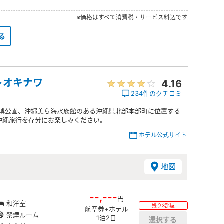
※価格はすべて消費税・サービス料込です
る
トオキナワ
4.16
234件のクチコミ
洋博公園、沖縄美ら海水族館のある沖縄県北部本部町に位置する
沖縄旅行を存分にお楽しみください。
ホテル公式サイト
地図
--,---
円
和洋室
残り3部屋
航空券+ホテル
禁煙ルーム
1泊2日