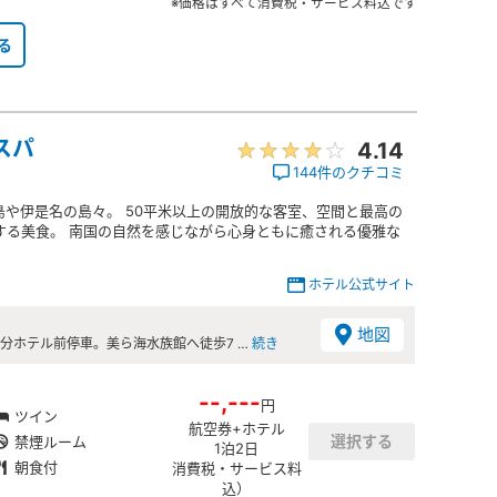
※価格はすべて消費税・サービス料込です
る
スパ
4.14
144件のクチコミ
や伊是名の島々。 50平米以上の開放的な客室、空間と最高の
する美食。 南国の自然を感じながら心身ともに癒される優雅な
ホテル公式サイト
地図
0分ホテル前停車。美ら海水族館へ徒歩7 …
続き
--,---
円
ツイン
航空券+ホテル
禁煙ルーム
1泊2日
朝食付
消費税・サービス料
込）