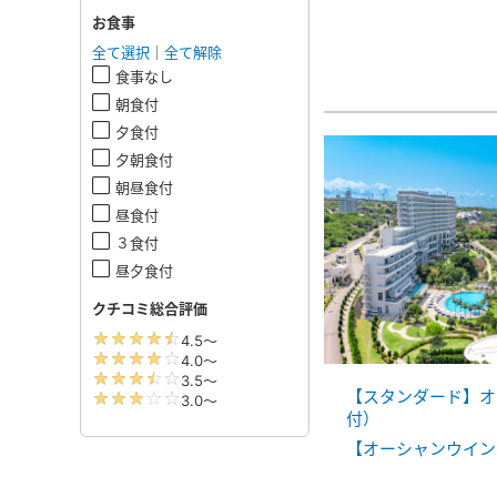
お食事
全て選択
｜
全て解除
食事なし
朝食付
夕食付
夕朝食付
朝昼食付
昼食付
３食付
昼夕食付
クチコミ総合評価
【スタンダード】オ
付）
【オーシャンウイン