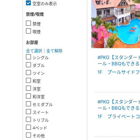
空室のみ表示
禁煙/喫煙
禁煙
喫煙
お部屋
全て選択
｜
全て解除
#PKG【スタンダ
シングル
ール・BBQもできる
ダブル
1F プールサイド
ツイン
和室
洋室
和洋室
#PKG【スタンダ
セミダブル
ール・BBQもできる
スイート
1F プライベート
トリプル
4ベッド
その他