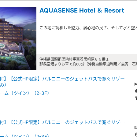
AQUASENSE Hotel ＆ Resort
この地に調和した魅力、居心地の良さ、そして水と空
沖縄県国頭郡恩納村字冨着黒崎原８６番１
那覇空港よりお車で約60分（沖縄自動車道利用／最寄 石川
付】【公式HP限定】バルコニーのジェットバスで寛ぐリゾー
み）
ーム（ツイン）（2-3F）
付】【公式HP限定】バルコニーのジェットバスで寛ぐリゾー
ーム（ツイン）（2-3F）