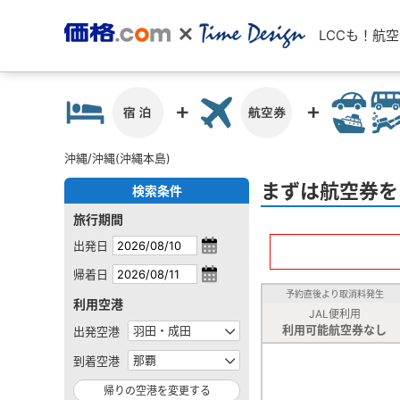
LCCも！航
沖縄/沖縄(沖縄本島)
まずは航空券を
検索条件
旅行期間
出発日
帰着日
予約直後より取消料発生
利用空港
JAL便利用
利用可能航空券なし
出発空港
到着空港
帰りの空港を変更する