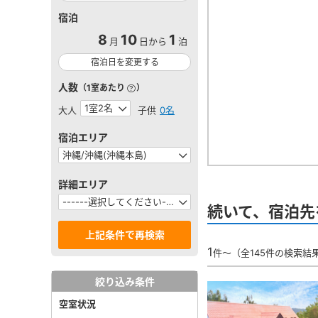
宿泊
8
10
1
月
日から
泊
宿泊日を変更する
人数
（1室あたり
）
大人
子供
0名
宿泊エリア
詳細エリア
続いて、宿泊先
1
件～（全145件の検索結
絞り込み条件
空室状況