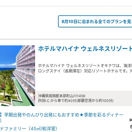
8月10日に泊まれる全てのプランを見
ホテルマハイナ ウェルネスリゾー
ホテルマハイナ ウェルネスリゾートオキナワは、海
ロングステイ（長期滞在）対応リゾートホテルです。
沖縄県国頭郡本部町山川1456
許田I.C.から車で約40分(那覇空港から約100分)
】早期出発やのんびり出発にもおすすめ★季節を彩るディナー
）
ドファミリー（45㎡/和洋室）