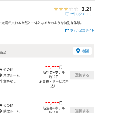
3.21
2件のクチコミ
と太陽が交わる自然と一体となるかのような特別な体験。
ホテル公式サイト
地図
IC）
--,---
円
その他
航空券+ホテル
禁煙ルーム
1泊2日
食事なし
消費税・サービス料
込）
--,---
円
その他
航空券+ホテル
禁煙ルーム
1泊2日