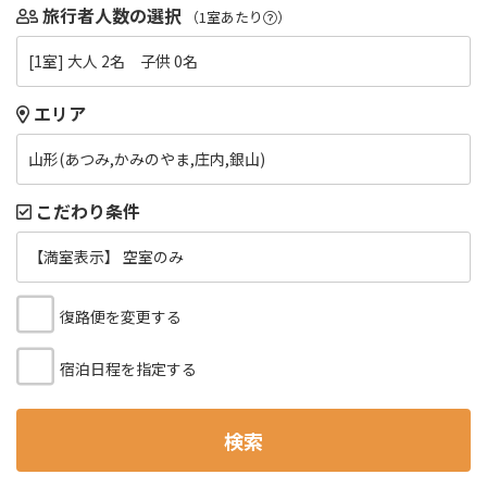
旅行者人数の選択
（1室あたり
）
[1室] 大人 2名 子供 0名
エリア
山形(あつみ,かみのやま,庄内,銀山)
こだわり条件
【満室表示】 空室のみ
復路便を変更する
宿泊日程を指定する
検索