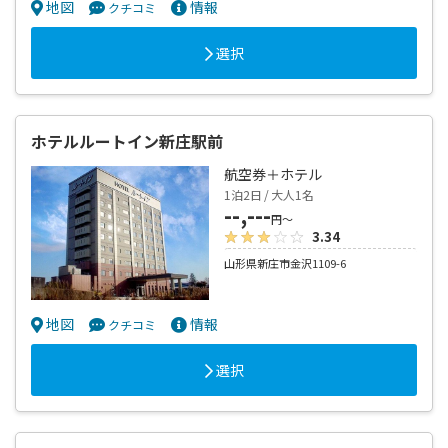
地図
情報
クチコミ
選択
ホテルルートイン新庄駅前
航空券＋ホテル
1泊2日 / 大人1名
--,---
円～
3.34
山形県新庄市金沢1109-6
地図
情報
クチコミ
選択