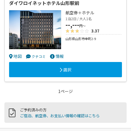
ダイワロイネットホテル山形駅前
航空券＋ホテル
1泊2日 / 大人1名
--,---
円～
3.37
山形県山形市幸町2-9
地図
情報
クチコミ
選択
1ページ
ご予約済みの方
ご宿泊、航空券、お支払い情報の確認はこちら