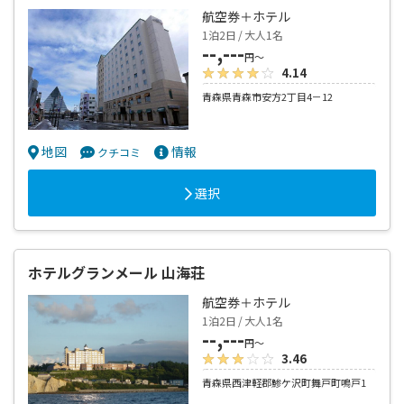
航空券＋ホテル
1泊2日 / 大人1名
--,---
円～
4.14
青森県青森市安方2丁目4－12
地図
情報
クチコミ
選択
ホテルグランメール 山海荘
航空券＋ホテル
1泊2日 / 大人1名
--,---
円～
3.46
青森県西津軽郡鯵ケ沢町舞戸町鳴戸1