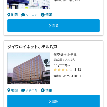
青森県八戸市番町31-5
地図
情報
クチコミ
選択
ダイワロイネットホテル八戸
航空券＋ホテル
1泊2日 / 大人1名
--,---
円～
3.71
青森県八戸市八日町1-1
地図
情報
クチコミ
選択