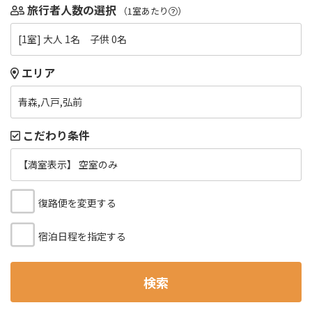
旅行者人数の選択
（1室あたり
）
[1室] 大人 1名 子供 0名
エリア
青森,八戸,弘前
こだわり条件
【満室表示】 空室のみ
復路便を変更する
宿泊日程を指定する
検索