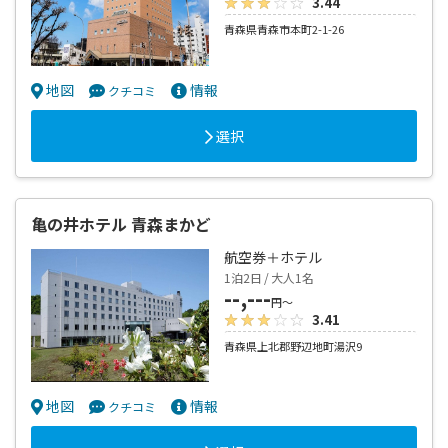
3.44
青森県青森市本町2-1-26
地図
情報
クチコミ
選択
亀の井ホテル 青森まかど
航空券＋ホテル
1泊2日 / 大人1名
--,---
円～
3.41
青森県上北郡野辺地町湯沢9
地図
情報
クチコミ