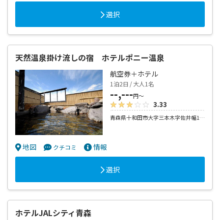
選択
天然温泉掛け流しの宿 ホテルポニー温泉
航空券＋ホテル
1泊2日 / 大人1名
--,---
円～
3.33
青森県十和田市大字三本木字佐井幅167-1
地図
情報
クチコミ
選択
ホテルJALシティ青森