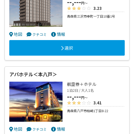
--,---
円～
3.23
青森県三沢市幸町一丁目10番1号
地図
情報
クチコミ
選択
アパホテル＜本八戸＞
航空券＋ホテル
1泊2日 / 大人1名
--,---
円～
3.41
青森県八戸市柏崎1丁目8-22
地図
情報
クチコミ