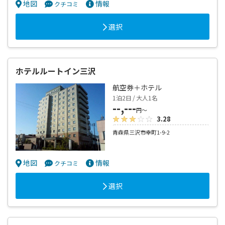
地図
情報
クチコミ
選択
ホテルルートイン三沢
航空券＋ホテル
1泊2日 / 大人1名
--,---
円～
3.28
青森県三沢市幸町1-9-2
地図
情報
クチコミ
選択