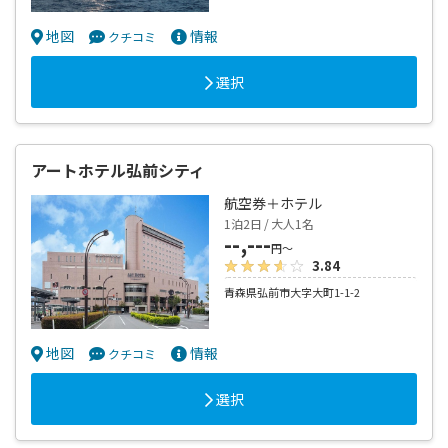
地図
情報
クチコミ
選択
アートホテル弘前シティ
航空券＋ホテル
1泊2日 / 大人1名
--,---
円～
3.84
青森県弘前市大字大町1-1-2
地図
情報
クチコミ
選択