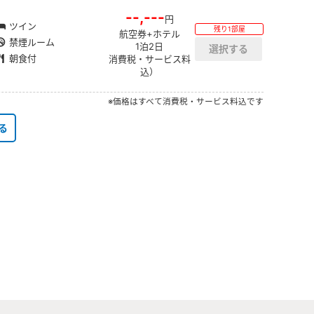
--,---
円
ツイン
残り1部屋
航空券+ホテル
禁煙ルーム
1泊2日
朝食付
消費税・サービス料
込）
※価格はすべて消費税・サービス料込です
る