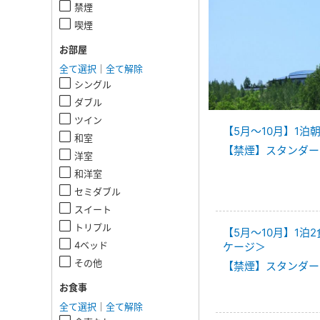
禁煙
喫煙
お部屋
全て選択
｜
全て解除
シングル
ダブル
ツイン
【5月～10月】1
和室
【禁煙】スタンダー
洋室
和洋室
セミダブル
スイート
トリプル
【5月～10月】1
4ベッド
ケージ＞
その他
【禁煙】スタンダー
お食事
全て選択
｜
全て解除