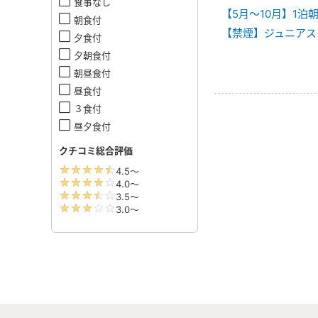
食事なし
【5月～10月】1
朝食付
【禁煙】ジュニアス
夕食付
夕朝食付
朝昼食付
昼食付
３食付
昼夕食付
クチコミ総合評価