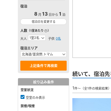
宿泊
8
13
1
月
日から
泊
宿泊日を変更する
人数
（1室あたり
）
大人
子供
0名
宿泊エリア
続いて、宿泊先
絞り込み条件
1
件～（全1件の検索結果
空室状況
空室のみ表示
禁煙/喫煙