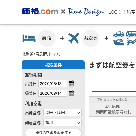
LCCも！航
北海道/富良野,トマム
まずは航空券を
検索条件
旅行期間
出発日
帰着日
予約直後より取消料発生
利用空港
JAL便利用
利用可能航空券なし
出発空港
到着空港
帰りの空港を変更する