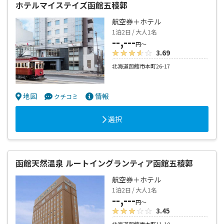
ホテルマイステイズ函館五稜郭
航空券＋ホテル
1泊2日 / 大人1名
--,---
円～
3.69
北海道函館市本町26-17
地図
情報
クチコミ
選択
函館天然温泉 ルートイングランティア函館五稜郭
航空券＋ホテル
1泊2日 / 大人1名
--,---
円～
3.45