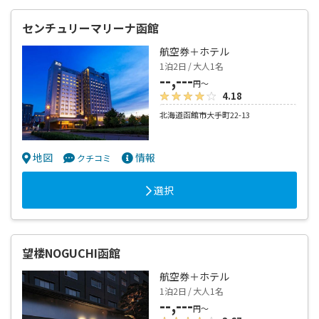
センチュリーマリーナ函館
航空券＋ホテル
1泊2日 / 大人1名
--,---
円～
4.18
北海道函館市大手町22-13
地図
情報
クチコミ
選択
望楼NOGUCHI函館
航空券＋ホテル
1泊2日 / 大人1名
--,---
円～