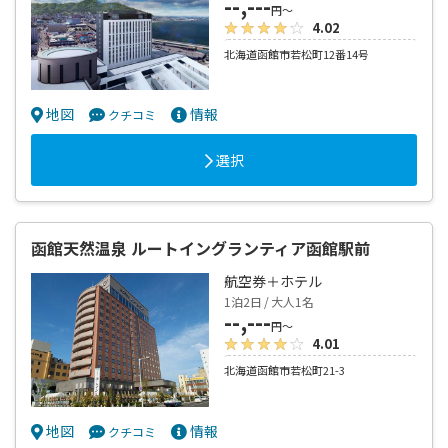
--,---
円～
4.02
北海道函館市若松町12番14号
地図
情報
クチコミ
選択
函館天然温泉 ルートイングランティア函館駅前
航空券＋ホテル
1泊2日 / 大人1名
--,---
円～
4.01
北海道函館市若松町21-3
地図
情報
クチコミ