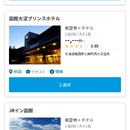
函館大沼プリンスホテル
航空券＋ホテル
1泊2日 / 大人1名
--,---
円～
3.95
北海道亀田郡七飯町西大沼温泉
地図
情報
クチコミ
選択
JRイン函館
航空券＋ホテル
1泊2日 / 大人1名