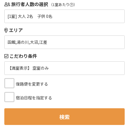
旅行者人数の選択
（1室あたり
）
[1室] 大人 2名 子供 0名
エリア
函館,湯の川,大沼,江差
こだわり条件
【満室表示】 空室のみ
復路便を変更する
宿泊日程を指定する
検索