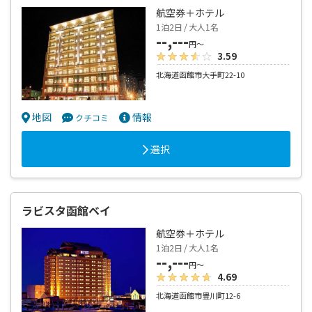
航空券＋ホテル
1泊2日 / 大人1名
--,---
円～
3.59
北海道函館市大手町22-10
地図
情報
クチコミ
選択
ラビスタ函館ベイ
航空券＋ホテル
1泊2日 / 大人1名
--,---
円～
4.69
北海道函館市豊川町12-6