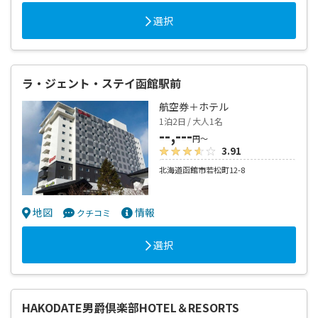
選択
ラ・ジェント・ステイ函館駅前
航空券＋ホテル
1泊2日 / 大人1名
--,---
円～
3.91
北海道函館市若松町12-8
地図
情報
クチコミ
選択
HAKODATE男爵倶楽部HOTEL＆RESORTS