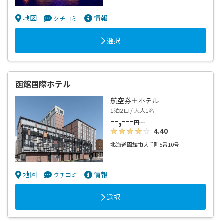
地図
情報
クチコミ
選択
函館国際ホテル
航空券＋ホテル
1泊2日 / 大人1名
--,---
円～
4.40
北海道函館市大手町5番10号
地図
情報
クチコミ
選択