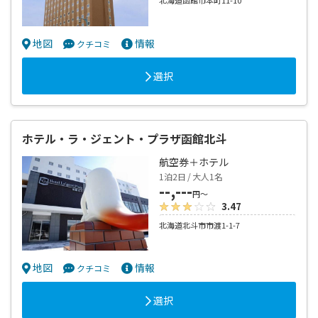
北海道函館市本町11-10
地図
情報
クチコミ
選択
ホテル・ラ・ジェント・プラザ函館北斗
航空券＋ホテル
1泊2日 / 大人1名
--,---
円～
3.47
北海道北斗市市渡1-1-7
地図
情報
クチコミ
選択