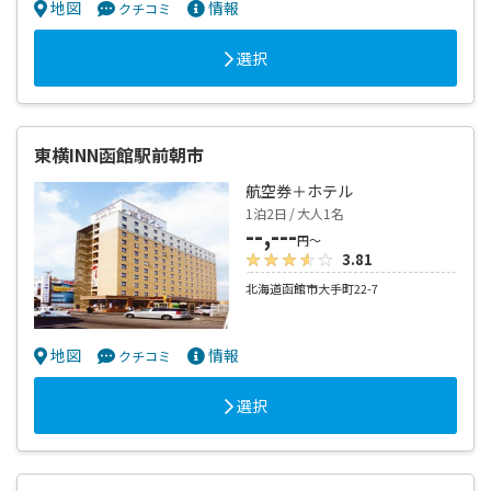
地図
情報
クチコミ
選択
東横INN函館駅前朝市
航空券＋ホテル
1泊2日 / 大人1名
--,---
円～
3.81
北海道函館市大手町22-7
地図
情報
クチコミ
選択