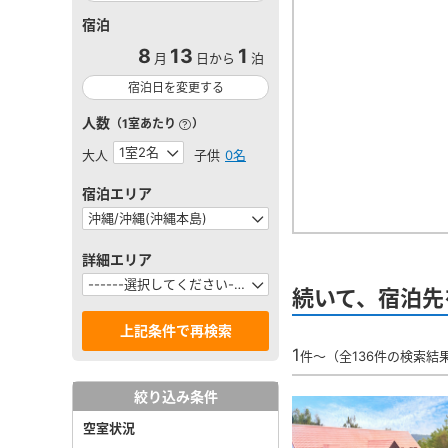
宿泊
8
13
1
月
日から
泊
宿泊日を変更する
人数
（1室あたり
）
大人
子供
0名
宿泊エリア
詳細エリア
続いて、宿泊先
1
件～（全136件の検索結
絞り込み条件
空室状況