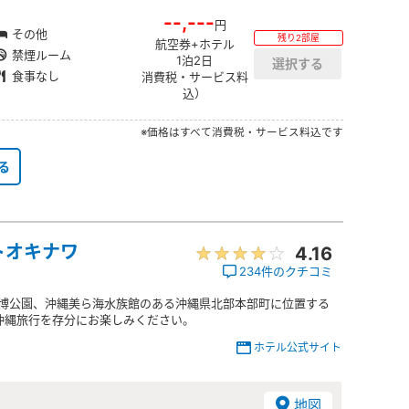
--,---
円
その他
残り2部屋
航空券+ホテル
禁煙ルーム
1泊2日
食事なし
消費税・サービス料
込）
※価格はすべて消費税・サービス料込です
る
トオキナワ
4.16
234件のクチコミ
洋博公園、沖縄美ら海水族館のある沖縄県北部本部町に位置する
沖縄旅行を存分にお楽しみください。
ホテル公式サイト
地図