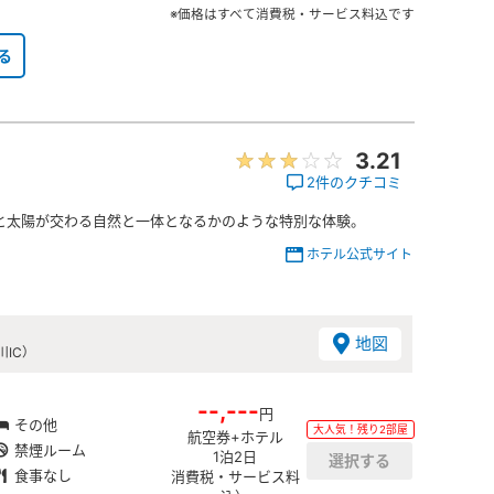
※価格はすべて消費税・サービス料込です
る
3.21
2件のクチコミ
と太陽が交わる自然と一体となるかのような特別な体験。
ホテル公式サイト
地図
IC）
--,---
円
その他
大人気！残り2部屋
航空券+ホテル
禁煙ルーム
1泊2日
食事なし
消費税・サービス料