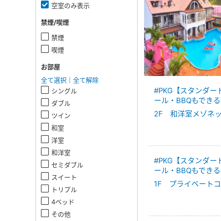
空室のみ表示
禁煙/喫煙
禁煙
喫煙
お部屋
全て選択
｜
全て解除
#PKG【スタンダ
シングル
ール・BBQもできる
ダブル
2F 和洋室メゾネ
ツイン
和室
洋室
和洋室
#PKG【スタンダ
セミダブル
ール・BBQもできる
スイート
1F プライベート
トリプル
4ベッド
その他