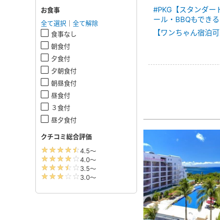
#PKG【スタンダ
お食事
ール・BBQもできる
全て選択
｜
全て解除
【ワンちゃん宿泊可
食事なし
朝食付
夕食付
夕朝食付
朝昼食付
昼食付
３食付
昼夕食付
クチコミ総合評価