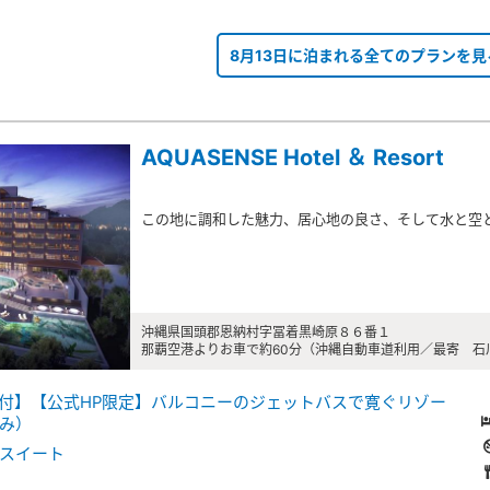
8月13日に泊まれる全てのプランを見
AQUASENSE Hotel ＆ Resort
この地に調和した魅力、居心地の良さ、そして水と空
沖縄県国頭郡恩納村字冨着黒崎原８６番１
那覇空港よりお車で約60分（沖縄自動車道利用／最寄 石川
付】【公式HP限定】バルコニーのジェットバスで寛ぐリゾー
み）
スイート