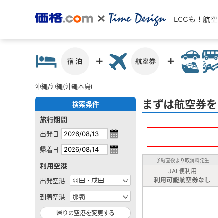
LCCも！航
沖縄/沖縄(沖縄本島)
まずは航空券を
検索条件
旅行期間
出発日
帰着日
予約直後より取消料発生
利用空港
JAL便利用
利用可能航空券なし
出発空港
到着空港
帰りの空港を変更する