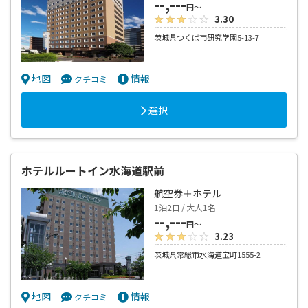
--,---
円～
3.30
茨城県つくば市研究学園5-13-7
地図
情報
クチコミ
選択
ホテルルートイン水海道駅前
航空券＋ホテル
1泊2日 / 大人1名
--,---
円～
3.23
茨城県常総市水海道宝町1555-2
地図
情報
クチコミ