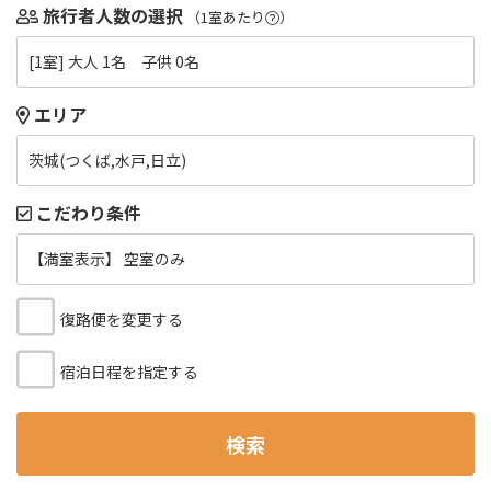
旅行者人数の選択
（1室あたり
）
[1室] 大人 1名 子供 0名
エリア
茨城(つくば,水戸,日立)
こだわり条件
【満室表示】 空室のみ
復路便を変更する
宿泊日程を指定する
検索