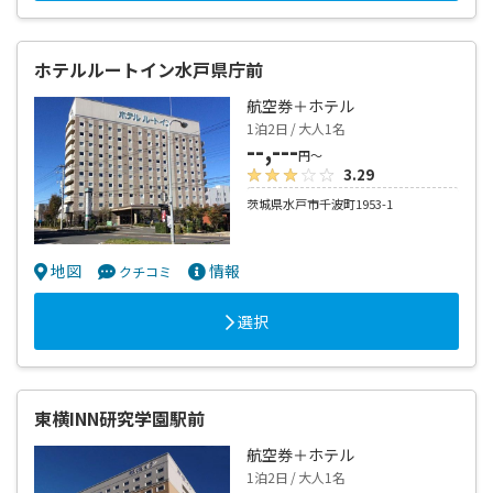
ホテルルートイン水戸県庁前
航空券＋ホテル
1泊2日 / 大人1名
--,---
円～
3.29
茨城県水戸市千波町1953-1
地図
情報
クチコミ
選択
東横INN研究学園駅前
航空券＋ホテル
1泊2日 / 大人1名