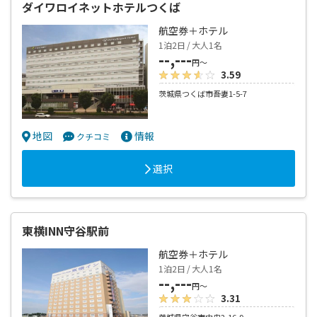
ダイワロイネットホテルつくば
航空券＋ホテル
1泊2日 / 大人1名
--,---
円～
3.59
茨城県つくば市吾妻1-5-7
地図
情報
クチコミ
選択
東横INN守谷駅前
航空券＋ホテル
1泊2日 / 大人1名
--,---
円～
3.31