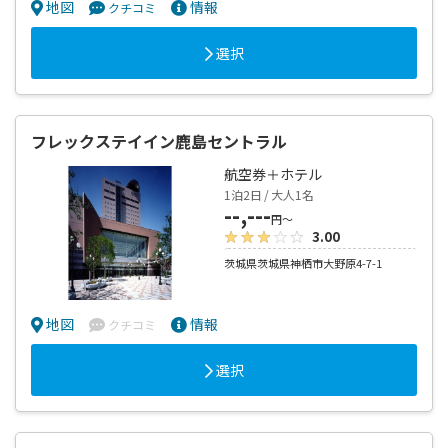
地図
情報
クチコミ
選択
フレックステイイン鹿島セントラル
航空券＋ホテル
1泊2日 / 大人1名
--,---
円～
3.00
茨城県茨城県神栖市大野原4-7-1
地図
情報
クチコミ
選択