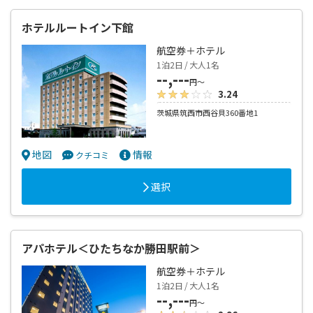
ホテルルートイン下館
航空券＋ホテル
1泊2日 / 大人1名
--,---
円～
3.24
茨城県筑西市西谷貝360番地1
地図
情報
クチコミ
選択
アパホテル＜ひたちなか勝田駅前＞
航空券＋ホテル
1泊2日 / 大人1名
--,---
円～