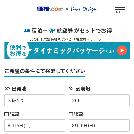
MENU
宿泊＋
航空券 がセットでお得
LCCも！航空会社を選べる「航空券＋ホテル」
ご希望の条件にて検索してください
出発地
到着地
大阪全て
羽田
往路
復路
8月15日(土)
8月16日(日)