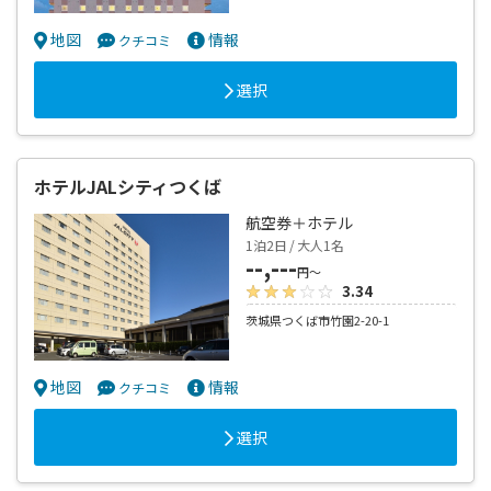
地図
情報
クチコミ
選択
ホテルJALシティつくば
航空券＋ホテル
1泊2日 / 大人1名
--,---
円～
3.34
茨城県つくば市竹園2-20-1
地図
情報
クチコミ
選択