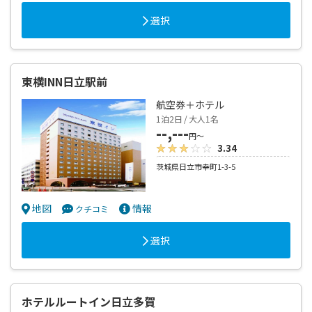
選択
東横INN日立駅前
航空券＋ホテル
1泊2日 / 大人1名
--,---
円～
3.34
茨城県日立市幸町1-3-5
地図
情報
クチコミ
選択
ホテルルートイン日立多賀