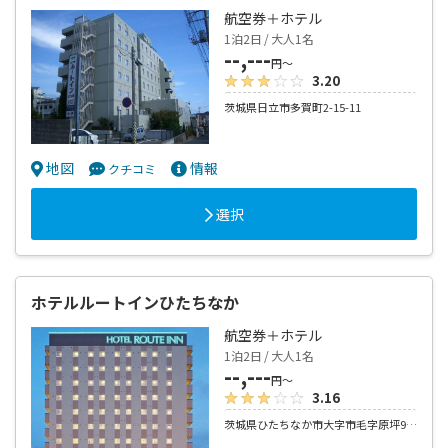
航空券＋ホテル
1泊2日 / 大人1名
--,---
円～
3.20
茨城県日立市多賀町2-15-11
地図
情報
クチコミ
選択
ホテルルートインひたちなか
航空券＋ホテル
1泊2日 / 大人1名
--,---
円～
3.16
茨城県ひたちなか市大字市毛字原坪945-11