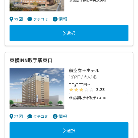
茨城県守谷市中央2-16-9
地図
情報
クチコミ
選択
東横INN取手駅東口
航空券＋ホテル
1泊2日 / 大人1名
--,---
円～
3.23
茨城県取手市取手3-4-18
地図
情報
クチコミ
選択