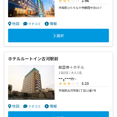
2.96
茨城県ひたちなか市勝田中央10-7
地図
情報
クチコミ
選択
ホテルルートイン古河駅前
航空券＋ホテル
1泊2日 / 大人1名
--,---
円～
3.23
茨城県古河市東1丁目12番7号
地図
情報
クチコミ