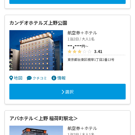
カンデオホテルズ上野公園
航空券＋ホテル
1泊2日 / 大人1名
--,---
円～
3.41
東京都台東区根岸1丁目2番13号
地図
情報
クチコミ
選択
アパホテル＜上野 稲荷町駅北＞
航空券＋ホテル
1泊2日 / 大人1名