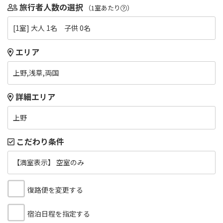
旅行者人数の選択
（1室あたり
）
[1室] 大人 1名 子供 0名
エリア
上野,浅草,両国
詳細エリア
上野
こだわり条件
【満室表示】 空室のみ
復路便を変更する
宿泊日程を指定する