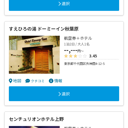
選択
すえひろの湯 ドーミーイン秋葉原
航空券＋ホテル
1泊2日 / 大人1名
--,---
円～
3.45
東京都千代田区外神田4-12-5
地図
情報
クチコミ
選択
センチュリオンホテル上野