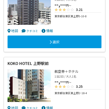
--,---
円～
3.21
東京都台東区東上野5-10-8
地図
情報
クチコミ
選択
KOKO HOTEL 上野駅前
航空券＋ホテル
1泊2日 / 大人1名
--,---
円～
3.25
東京都台東区東上野2ｰ18-4
地図
情報
クチコミ