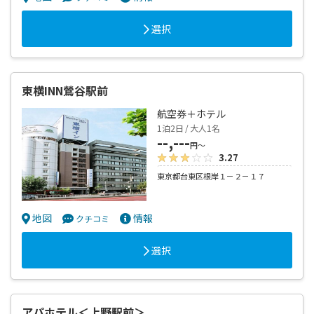
選択
東横INN鶯谷駅前
航空券＋ホテル
1泊2日 / 大人1名
--,---
円～
3.27
東京都台東区根岸１－２－１７
地図
情報
クチコミ
選択
アパホテル＜上野駅前＞