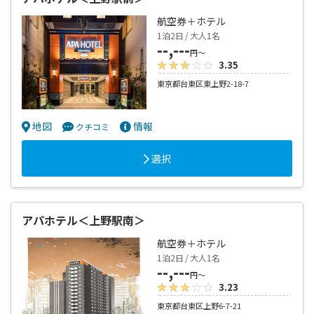
航空券＋ホテル
1泊2日 / 大人1名
--,---
円～
3.35
東京都台東区東上野2-18-7
地図
情報
クチコミ
選択
アパホテル＜上野駅南＞
航空券＋ホテル
1泊2日 / 大人1名
--,---
円～
3.23
東京都台東区上野6-7-21