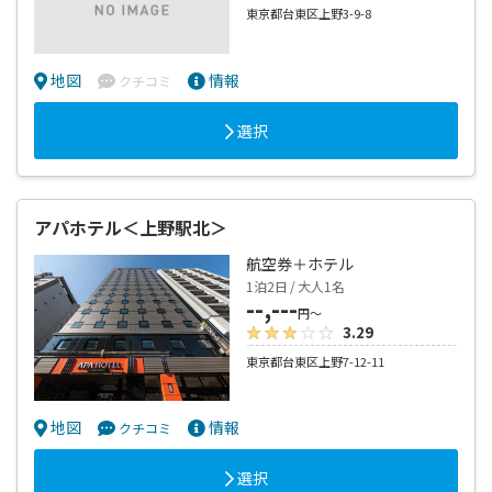
東京都台東区上野3-9-8
地図
情報
クチコミ
選択
アパホテル＜上野駅北＞
航空券＋ホテル
1泊2日 / 大人1名
--,---
円～
3.29
東京都台東区上野7-12-11
地図
情報
クチコミ
選択