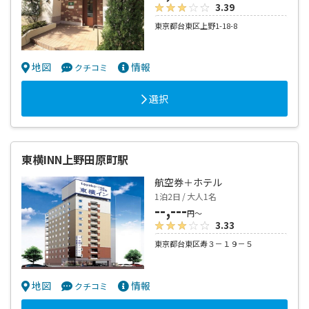
3.39
東京都台東区上野1-18-8
地図
情報
クチコミ
選択
東横INN上野田原町駅
航空券＋ホテル
1泊2日 / 大人1名
--,---
円～
3.33
東京都台東区寿３－１９－５
地図
情報
クチコミ