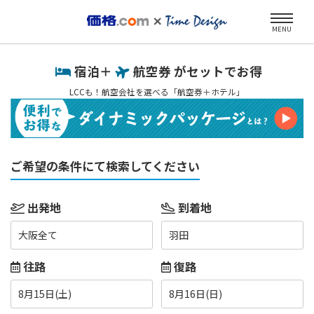
MENU
宿泊＋
航空券 がセットでお得
LCCも！航空会社を選べる「航空券＋ホテル」
ご希望の条件にて検索してください
出発地
到着地
大阪全て
羽田
往路
復路
8月15日(土)
8月16日(日)