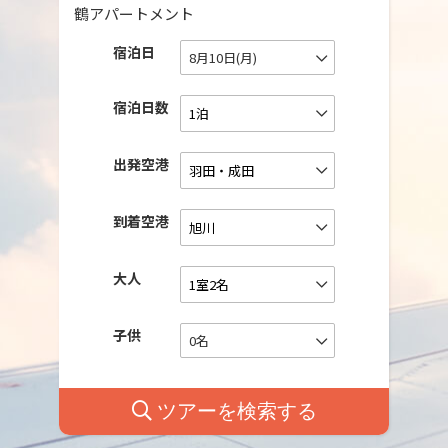
鶴アパートメント
宿泊日
8月10日(月)
宿泊日数
出発空港
到着空港
大人
子供
0名