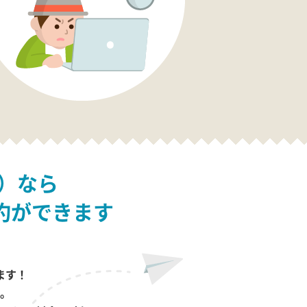
）なら
約ができます
ます！
。