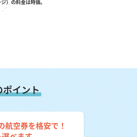
ージ）の料金は時価。
のポイント
の航空券を格安で！
も選べます。