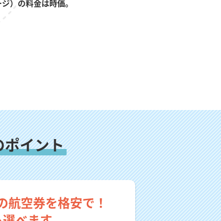
ージ）の料金は時価。
のポイント
の航空券を格安で！
も選べます。