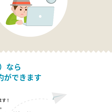
）なら
約ができます
ます！
。