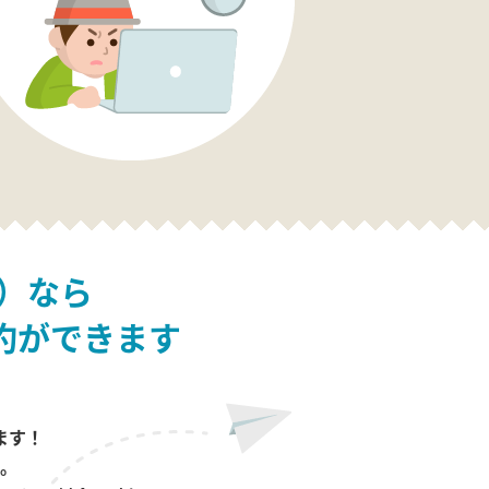
）なら
約ができます
ます！
。