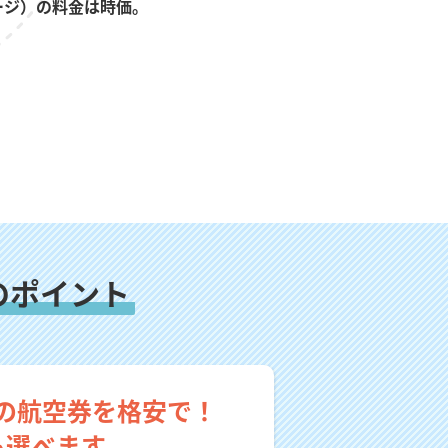
ージ）の料金は時価。
のポイント
の航空券を格安で！
も選べます。