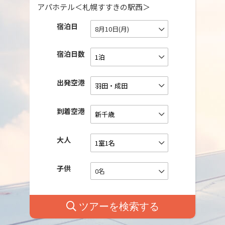
アパホテル＜札幌すすきの駅西＞
宿泊日
8月10日(月)
宿泊日数
出発空港
到着空港
大人
子供
0名