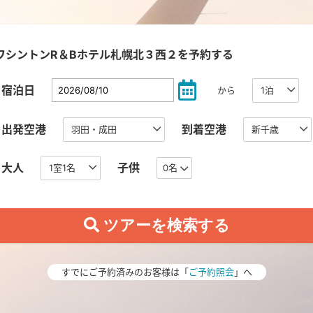
ワシントンR＆Bホテル札幌北３西２を予約する
宿泊日
から
出発空港
到着空港
大人
子供
0名
すでにご予約済みのお客様は「
ご予約照会
」へ