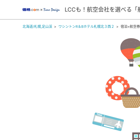
LCCも！航空会社を選べる「
北海道/札幌,定山渓
ワシントンR＆Bホテル札幌北３西２
宿泊+航空