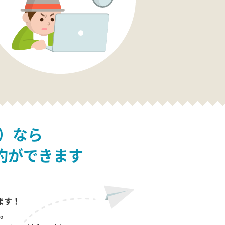
）なら
約ができます
ます！
。