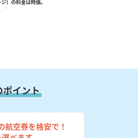
ージ）の料金は時価。
のポイント
の航空券を格安で！
も選べます。