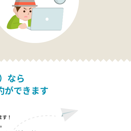
）なら
約ができます
ます！
。