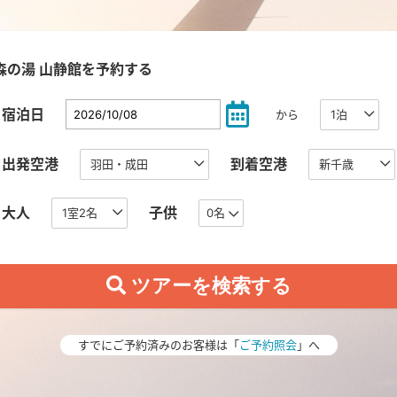
森の湯 山静館を予約する
宿泊日
から
出発空港
到着空港
大人
子供
0名
すでにご予約済みのお客様は「
ご予約照会
」へ