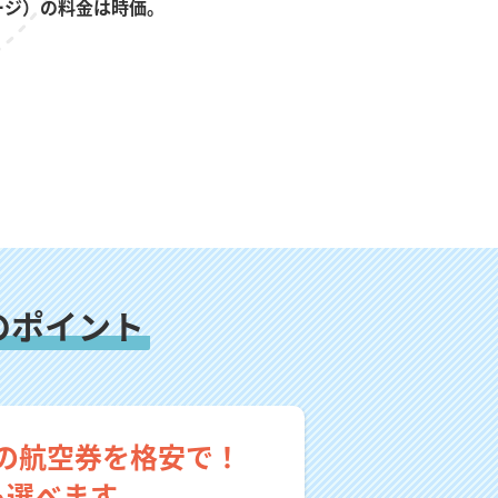
ージ）の料金は時価。
のポイント
の航空券を格安で！
も選べます。