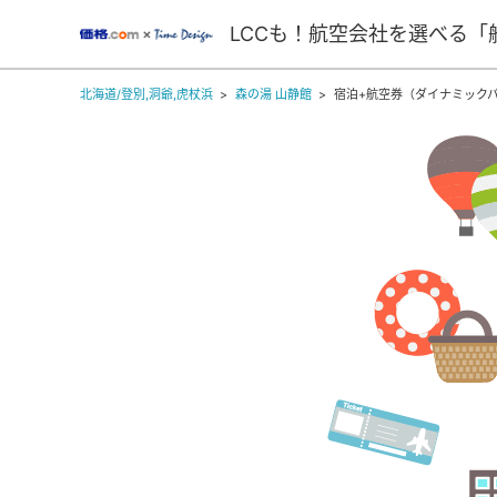
LCCも！航空会社を選べる「
北海道/登別,洞爺,虎杖浜
森の湯 山静館
宿泊+航空券（ダイナミック