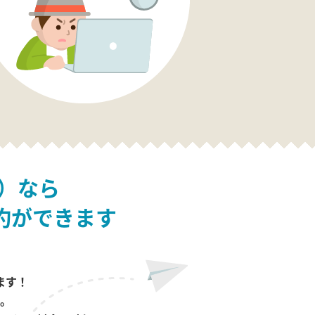
）なら
約ができます
ます！
。