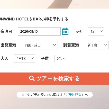
UNWIND HOTEL＆BAR小樽を予約する
宿泊日
から
出発空港
到着空港
大人
子供
0名
すでにご予約済みのお客様は「
ご予約照会
」へ