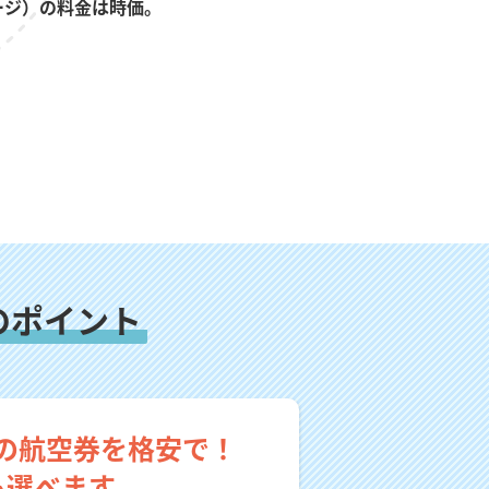
ージ）の料金は時価。
のポイント
の航空券を格安で！
も選べます。